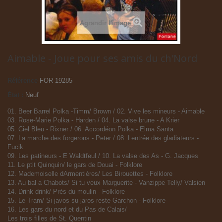
Agrandir l'image
Aimable - Joue pour ses amis du ch'Nord
Référence
FOR 19285
État :
Neuf
01. Beer Barrel Polka -Timm/ Brown / 02. Vive les mineurs - Aimable
03. Rose-Marie Polka - Harden / 04. La valse brune - A Krier
05. Ciel Bleu - Rixner / 06. Accordéon Polka - Elma Santa
07. La marche des forgerons - Peter / 08. Lentrée des gladiateurs -
Fucik
09. Les patineurs - E Waldtfeul / 10. La valse des As - G. Jacques
11. Le ptit Quinquin/ le gars de Douai - Folklore
12. Mademoiselle dArmentières/ Les Birouettes - Folklore
13. Au bal a Chabots/ Si tu veux Marguerite - Vanzippe Telly/ Valsien
14. Drink drink/ Près du moulin - Folklore
15. Le Tram/ Si javos su jaros reste Garchon - Folklore
16. Les gars du nord et du Pas de Calais/
Les trois filles de St. Quentin