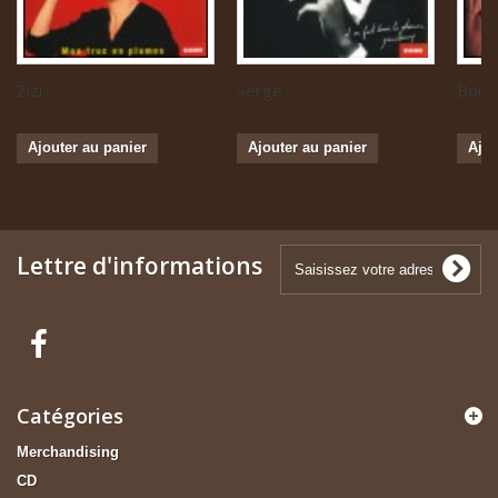
Zizi...
Serge...
Boris 
Ajouter au panier
Ajouter au panier
Ajou
Lettre d'informations
Catégories
Merchandising
CD