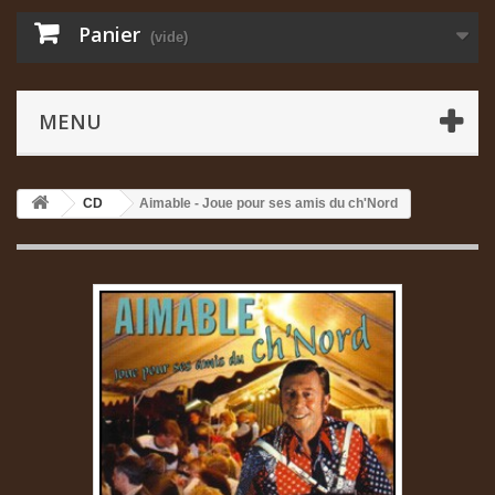
Panier
(vide)
MENU
CD
Aimable - Joue pour ses amis du ch'Nord