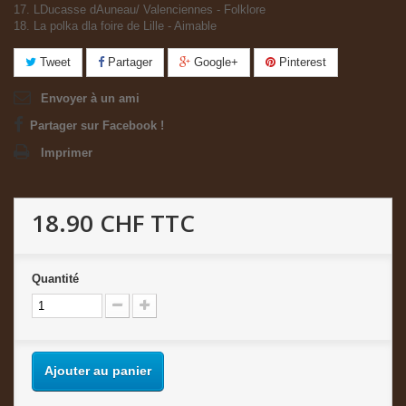
17. LDucasse dAuneau/ Valenciennes - Folklore
18. La polka dla foire de Lille - Aimable
Tweet
Partager
Google+
Pinterest
Envoyer à un ami
Partager sur Facebook !
Imprimer
18.90 CHF
TTC
Quantité
Ajouter au panier