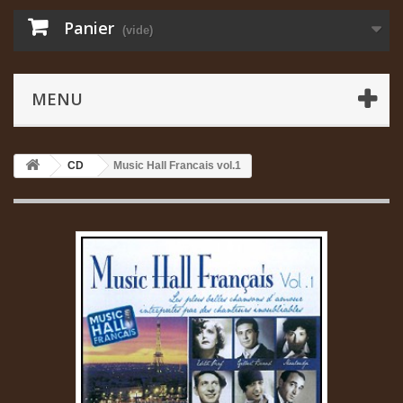
Panier
(vide)
MENU
CD
Music Hall Francais vol.1