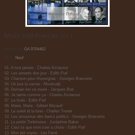
Agrandir l'image
Music Hall Francais vol.1
Référence
GA 9704462
État :
Neuf
01. A tout jamais - Charles Aznavour
02. Les amants dun jour - Edith Piaf
03. Chanson pour lAuvergnac - Georges Brassens
04. Un jour tu verras - Mouloudji
05. Demain lon se marie - Jacques Brel
06. Je taime comme ça - Charles Aznavour
07. La foule - Edith Piaf
08. Marie, Marie - Gilbert Bécaud
09. Le soleil et la lune - Charles Trenet
10. Les amoureux des bancs publics - Georges Brassens
11. La petite Tonkinoise - Joséphine Baker
12. Cest lui que mon coer a choisi - Edith Piaf
13. Mon ptit voyou - Léo Ferré