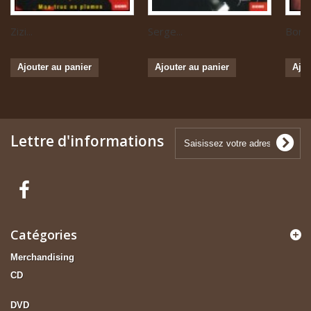
Zizi...
Serge...
Boris 
Ajouter au panier
Ajouter au panier
Ajou
Lettre d'informations
Catégories
Merchandising
CD
DVD