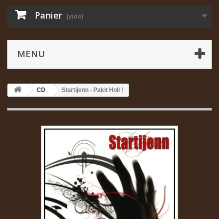
Panier
(vide)
MENU
CD
Startijenn - Pakit Holl !