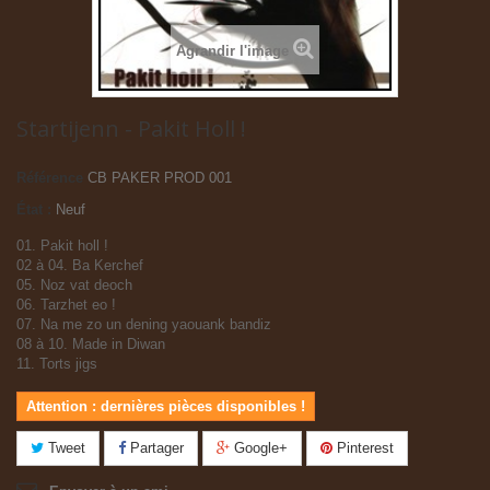
Agrandir l'image
Startijenn - Pakit Holl !
Référence
CB PAKER PROD 001
État :
Neuf
01. Pakit holl !
02 à 04. Ba Kerchef
05. Noz vat deoch
06. Tarzhet eo !
07. Na me zo un dening yaouank bandiz
08 à 10. Made in Diwan
11. Torts jigs
Attention : dernières pièces disponibles !
Tweet
Partager
Google+
Pinterest