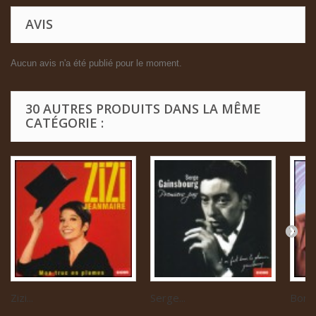
AVIS
Aucun avis n'a été publié pour le moment.
30 AUTRES PRODUITS DANS LA MÊME
CATÉGORIE :
Zizi...
Serge...
Boris 