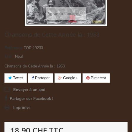
Agrandir l'image
Chansons de Cette Année là : 1953
Référence
FOR 19233
État :
Neuf
Chansons de Cette Année là : 1953
Tweet
Partager
Google+
Pinterest
Envoyer à un ami
Partager sur Facebook !
Imprimer
18.90 CHF
TTC