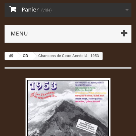
Panier
(vide)
MENU
CD
Chansons de Cette Année là : 1953