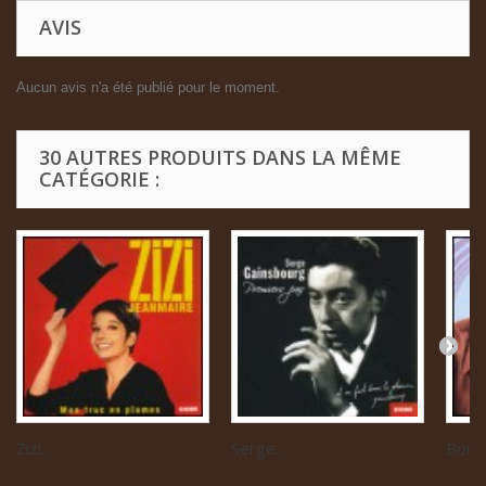
AVIS
Aucun avis n'a été publié pour le moment.
30 AUTRES PRODUITS DANS LA MÊME
CATÉGORIE :
Zizi...
Serge...
Boris 