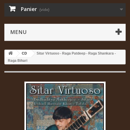
Panier
(vide)
MENU
CD
Sitar Virtuoso - Raga Patdeep - Raga Shankara -
Raga Bihari