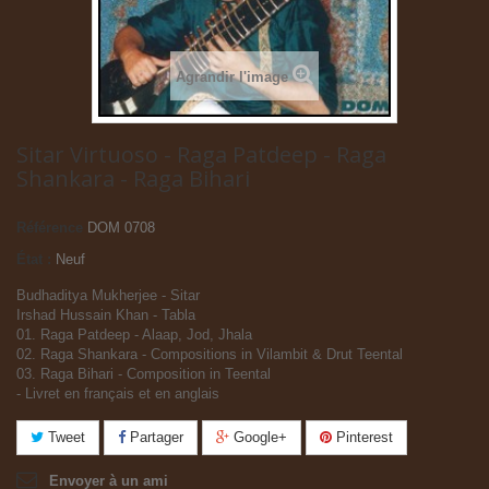
Agrandir l'image
Sitar Virtuoso - Raga Patdeep - Raga
Shankara - Raga Bihari
Référence
DOM 0708
État :
Neuf
Budhaditya Mukherjee - Sitar
Irshad Hussain Khan - Tabla
01. Raga Patdeep - Alaap, Jod, Jhala
02. Raga Shankara - Compositions in Vilambit & Drut Teental
03. Raga Bihari - Composition in Teental
- Livret en français et en anglais
Tweet
Partager
Google+
Pinterest
Envoyer à un ami