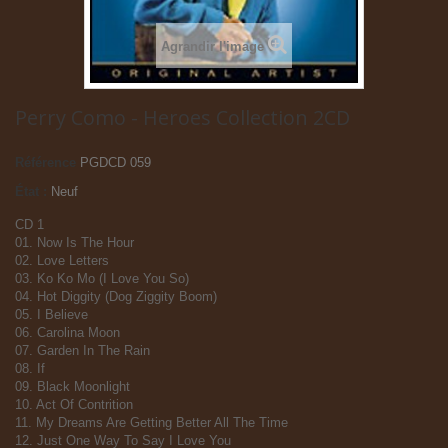
Agrandir l'image
Perry Como - Heroes Collection 2CD
Référence
PGDCD 059
État :
Neuf
CD 1
01. Now Is The Hour
02. Love Letters
03. Ko Ko Mo (I Love You So)
04. Hot Diggity (Dog Ziggity Boom)
05. I Believe
06. Carolina Moon
07. Garden In The Rain
08. If
09. Black Moonlight
10. Act Of Contrition
11. My Dreams Are Getting Better All The Time
12. Just One Way To Say I Love You