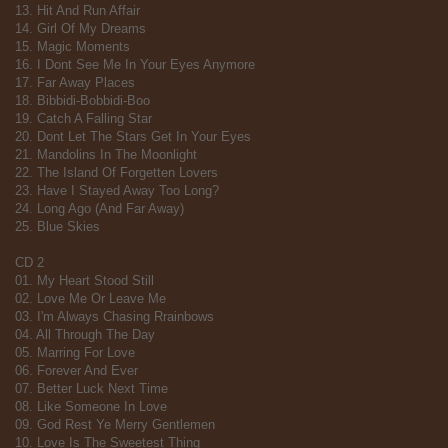
13. Hit And Run Affair
14. Girl Of My Dreams
15. Magic Moments
16. I Dont See Me In Your Eyes Anymore
17. Far Away Places
18. Bibbidi-Bobbidi-Boo
19. Catch A Falling Star
20. Dont Let The Stars Get In Your Eyes
21. Mandolins In The Moonlight
22. The Island Of Forgetten Lovers
23. Have I Stayed Away Too Long?
24. Long Ago (And Far Away)
25. Blue Skies
CD 2
01. My Heart Stood Still
02. Love Me Or Leave Me
03. I'm Always Chasing Rrainbows
04. All Through The Day
05. Marring For Love
06. Forever And Ever
07. Better Luck Next Time
08. Like Someone In Love
09. God Rest Ye Merry Gentlemen
10. Love Is The Sweetest Thing