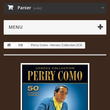
Panier
(vide)
MENU
CD
Perry Como - Heroes Collection 2CD