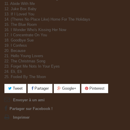
11. Abide With Me
12. Juke Box Baby
13. If I Loved You
14. (Theres No Place Like) Home For The Holidays
15. The Blue Room
16. I Wonder Who's Kissing Her Now
17. I Concentrate On You
18. Goodbye Sue
19. I Confess
20. Because
21. Hello Young Lovers
22. The Christmas Song
23. Forget Me Nots In Your Eyes
24. Eli, Eli
25. Fooled By The Moon
Tweet
Partager
Google+
Pinterest
Envoyer à un ami
Partager sur Facebook !
Imprimer