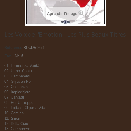
Agrandir l'image
Les Voix de l'Emotion - Les Plus Beaux Titres
Référence
RI CDR 268
État :
Neuf
01. Limmenza Verità
02. U moi Cantu
03. Camperemu
04. Ghjuvan Pé
05. Cuscenza
06. Impiaghjera
07. Cantatti
08. Per U Troppo
09. Lotta si Chjama Vita
10. Corsica
11.Rimori
12. Bella Ciao
13. Companero