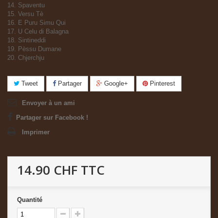
14. Spaventu
15. Versu Tè
16. E Puru Simu Qui
17. U Celu di Balagna
18. Sintineddi
19. Pèssu Dumane
20. Chjerchju
Tweet
Partager
Google+
Pinterest
Envoyer à un ami
Partager sur Facebook !
Imprimer
14.90 CHF
TTC
Quantité