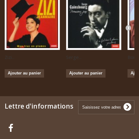
Zizi...
Serge...
Boris 
Ajouter au panier
Ajouter au panier
Ajou
Lettre d'informations