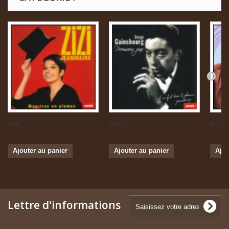
Zizi...
Serge...
Boris 
Ajouter au panier
Ajouter au panier
Ajou
Lettre d'informations