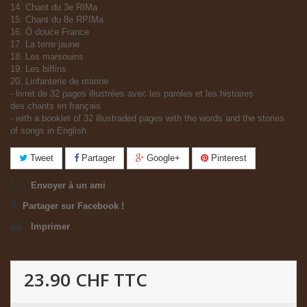
14. Chant du 3e RIMa
15. Chant du 8e RPIMa
16. Ô douce France
17. La terre jaune
18. Les marsouins
19. Les biffins
20. Linfanterie de marine
- livret de 32 pages illustrées avec les paroles et les histoires
des chants en français
- with a booklet of 32 illustraded pages with the words and the stories
of songs in English
Tweet
Partager
Google+
Pinterest
Envoyer à un ami
Partager sur Facebook !
Imprimer
23.90 CHF
TTC