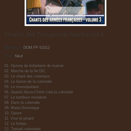
Agrandir l'image
Chants des Troupes de Marine vol.3
Référence
DOM FP 51012
État :
Neuf
01. Hymne de linfanterie de marine
02. Marche de la 9e DIC
03. Le chant des coloniaux
04. Le fanion de la coloniale
05. Le mousquetaire
06. Quand Jésus-Christ créa la coloniale
07. Le tambour miniature
08. Dans la coloniale
09. Marie-Dominique
10. Opium
11. Vive le pinard
12. Le forban
13. Tamarii volontaire