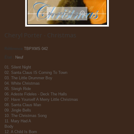
Agrandir l'image
Cheryl Porter - Christmas
Référence
TBPXMS 042
État :
Neuf
01. Silent Night
02. Santa Claus IS Coming To Town
03. The Little Drummer Boy
04. White Christmas
05. Sleigh Ride
06. Adeste Fideles - Deck The Halls
07. Have Yourself A Merry Little Christmas
08. Santa Claus Man
09. Jingle Bells
10. The Christmas Song
11. Mary Had A
Body
12. A Child Is Born