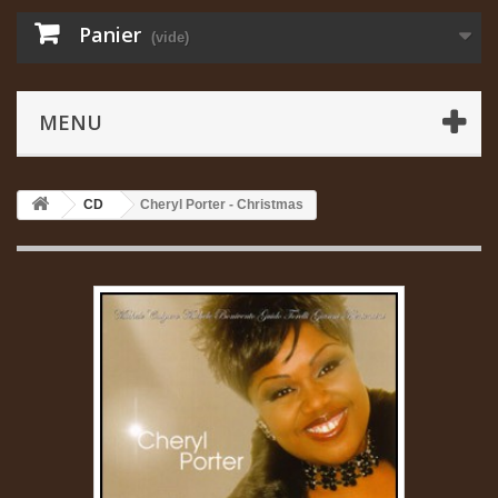
Panier
(vide)
MENU
CD
Cheryl Porter - Christmas