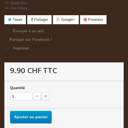
13. Great Day
14. Ave Maria
Tweet
Partager
Google+
Pinterest
Envoyer à un ami
Partager sur Facebook !
Imprimer
9.90 CHF
TTC
Quantité
Ajouter au panier