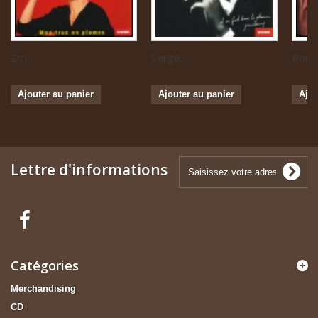
Zizi...
Serge...
Boris 
Ajouter au panier
Ajouter au panier
Ajou
Lettre d'informations
Catégories
Merchandising
CD