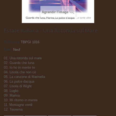
Agrandir l'image
Estate Italiana - Una Rotonda sul Mare
Référence
TBPGI 1016
État :
Neuf
01. Una rotonda sul mare
02. Guarda che luna
03. Io ho in mente te
04. Lisola che non cè
05. La canzone di Marinella
06. La pulce dacqua
07. Lisola di Wight
08. Luglio
09. Marina
10. Mi ritorno in mente
11. Montagne verdi
12. Teorema