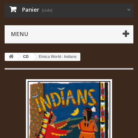
Panier
(vide)
MENU
CD
Etnica World - Indians