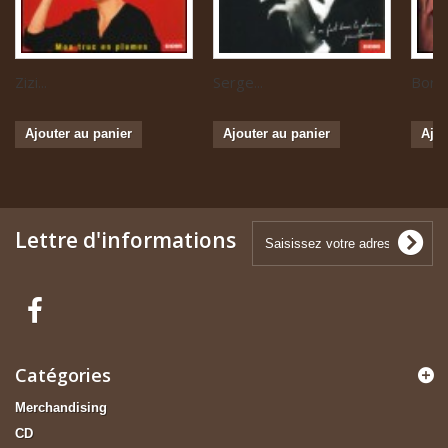
Zizi...
Serge...
Boris 
Ajouter au panier
Ajouter au panier
Ajou
Lettre d'informations
Catégories
Merchandising
CD