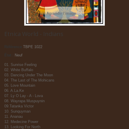
Agrandir l'image
Etnica World - Indians
Référence
TBPE 1022
État :
Neuf
01. Sunrise Feeling
02. White Buffalo
03. Dancing Under The Moon
04. The Last of The Mohicans
05. Love Mountain
06. A.La.Ke
07. Ly O Lay - A - Lova
08. Wayrapa Muspuynin
09.Tatanka Victor
10. Sunquyman
11. Ananau
12. Medecine Power
13. Looking For North