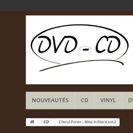
NOUVEAUTÉS
CD
VINYL
D
CD
Cheryl Porter - Mina In Black vol.2