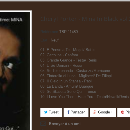
Cheryl Porter - Mina In Black vol.
Référence
TBP 11489
État :
Neuf
01. E Penso a Te - Mogol/ Battisti
02. Cartoline - Canfora
03. Grande Grande - Testa/ Renis
04. E Se Domani - Rossi
05. Se Telefonando - Costanzo/Morricone
06. Tintarella di Luna - Migliacci/ De Filippi
07. Il Cielo in un Stanza - Paoli
08. La Banda - Amurri/ Buarque
09. Se Stasera Sono Qui - Tenco
10. I Love You Then I Hate You - Testa/Newell/Renis
Tweet
Partager
Google+
Pin
Envoyer à un ami