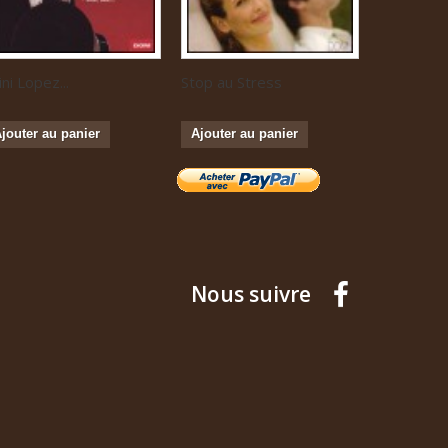
ini Lopez...
Stop au Stress
Musique...
jouter au panier
Ajouter au panier
Ajouter a
Nous suivre