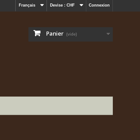
Français
Devise :
CHF
Connexion
Panier
(vide)