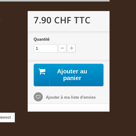
7.90 CHF
TTC
2
Quantité
Ajouter au
panier
Ajouter à ma liste d'envies
terest