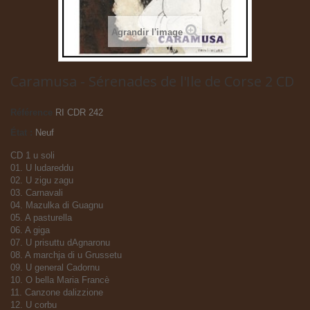
Agrandir l'image
Caramusa - Sérenades de l'Ile de Corse 2 CD
Référence
RI CDR 242
État :
Neuf
CD 1 u soli
01. U ludareddu
02. U zigu zagu
03. Carnavali
04. Mazulka di Guagnu
05. A pasturella
06. A giga
07. U prisuttu dAgnaronu
08. A marchja di u Grussetu
09. U general Cadornu
10. O bella Maria Francè
11. Canzone dalizzione
12. U corbu