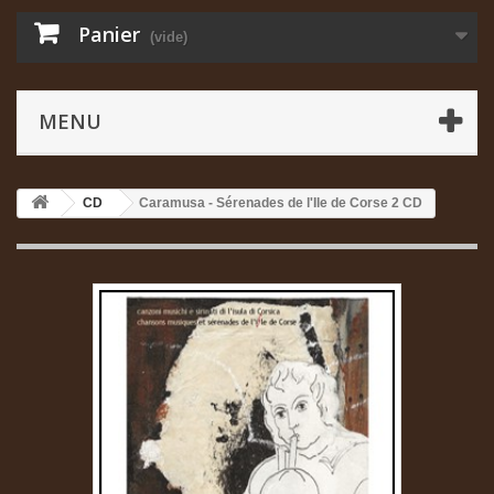
Panier
(vide)
MENU
CD
Caramusa - Sérenades de l'Ile de Corse 2 CD