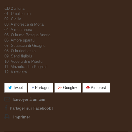
CD 2 a luna
01. U pullizzolu
02. Cicilia
03. A moresca di Moita
04. A muntanera
05. O lu me PasqualAndria
06. Amore sparitu
07. Scutiscia di Guagnu
08. O la ricchezza
09. Senti figliolu
10. Voceru di u Pitretu
11. Mazurka di u Pughjali
12. A traviata
Tweet
Partager
Google+
Pinterest
Envoyer à un ami
Partager sur Facebook !
Imprimer