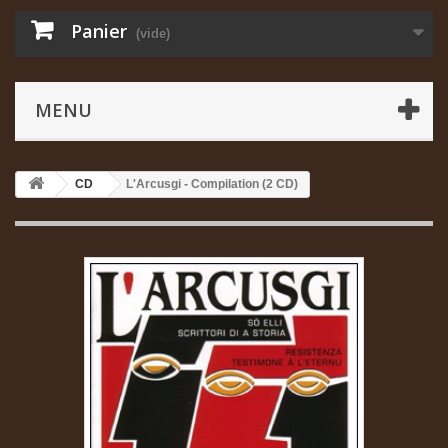
Panier
(vide)
MENU
CD
L'Arcusgi - Compilation (2 CD)