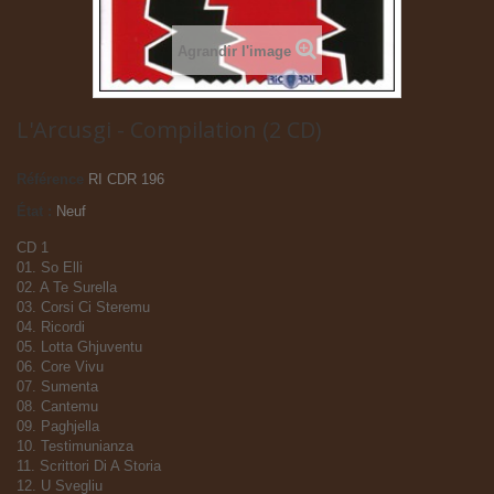
Agrandir l'image
L'Arcusgi - Compilation (2 CD)
Référence
RI CDR 196
État :
Neuf
CD 1
01. So Elli
02. A Te Surella
03. Corsi Ci Steremu
04. Ricordi
05. Lotta Ghjuventu
06. Core Vivu
07. Sumenta
08. Cantemu
09. Paghjella
10. Testimunianza
11. Scrittori Di A Storia
12. U Svegliu