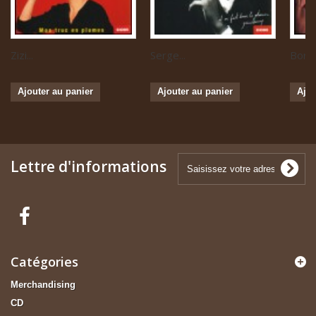
Zizi...
Serge...
Boris 
Ajouter au panier
Ajouter au panier
Ajou
Lettre d'informations
Catégories
Merchandising
CD