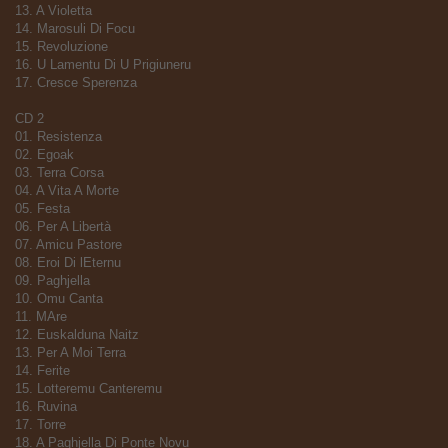
13. A Violetta
14. Marosuli Di Focu
15. Revoluzione
16. U Lamentu Di U Prigiuneru
17. Cresce Sperenza
CD 2
01. Resistenza
02. Egoak
03. Terra Corsa
04. A Vita A Morte
05. Festa
06. Per A Libertà
07. Amicu Pastore
08. Eroi Di lEternu
09. Paghjella
10. Omu Canta
11. MAre
12. Euskalduna Naitz
13. Per A Moi Terra
14. Ferite
15. Lotteremu Canteremu
16. Ruvina
17. Torre
18. A Paghjella Di Ponte Novu