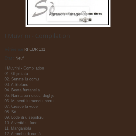
Agrandir l'image
I Muvrini - Compilation
Référence
RI CDR 131
État :
Neuf
I Muvrini - Compilation
01. Ghjirulatu
02. Sunate lu cornu
03. A Stefanu
04. Beata funtanella
05. Nanna pè i ciucci doghje
06. Mi senti lu mondu interu
07. Cresce la voce
08. Sò
09. Lode di u sepolcru
10. A verità si face
11. Manganiolu
12. A rombu di cantà