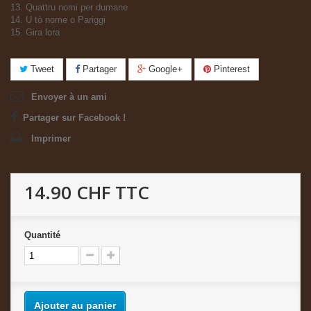
13. Quattru nomi per dumane
14. U tò nome o Pariggi
15. Gira lora
Tweet
Partager
Google+
Pinterest
Envoyer à un ami
Partager sur Facebook !
Imprimer
14.90 CHF
TTC
Quantité
Ajouter au panier