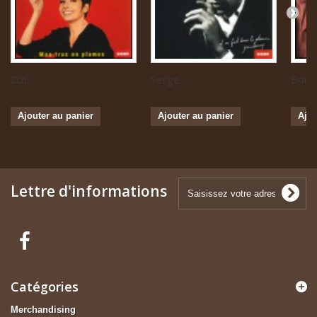
Zizi...
Serge...
Boris 
Ajouter au panier
Ajouter au panier
Ajou
Lettre d'informations
Catégories
Merchandising