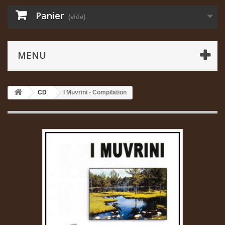
Panier
(vide)
MENU
CD
I Muvrini - Compilation