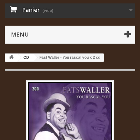
Panier
(vide)
MENU
CD
Fast Waller - You rascal you x 2 cd