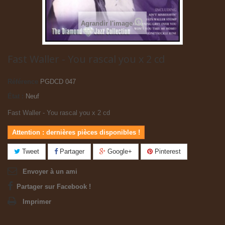
Agrandir l'image
Fast Waller - You rascal you x 2 cd
Référence
PGDCD 047
État :
Neuf
Fast Waller - You rascal you x 2 cd
Attention : dernières pièces disponibles !
Tweet
Partager
Google+
Pinterest
Envoyer à un ami
Partager sur Facebook !
Imprimer