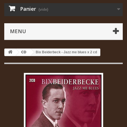
Panier
(vide)
MENU
CD
Bix Beiderbeck - Jazz me blues x 2 cd