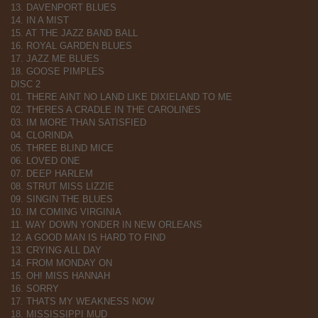
13. DAVENPORT BLUES
14. IN A MIST
15. AT THE JAZZ BAND BALL
16. ROYAL GARDEN BLUES
17. JAZZ ME BLUES
18. GOOSE PIMPLES
DISC 2
01. THERE AINT NO LAND LIKE DIXIELAND TO ME
02. THERES A CRADLE IN THE CAROLINES
03. IM MORE THAN SATISFIED
04. CLORINDA
05. THREE BLIND MICE
06. LOVED ONE
07. DEEP HARLEM
08. STRUT MISS LIZZIE
09. SINGIN THE BLUES
10. IM COMING VIRGINIA
11. WAY DOWN YONDER IN NEW ORLEANS
12. A GOOD MAN IS HARD TO FIND
13. CRYING ALL DAY
14. FROM MONDAY ON
15. OH! MISS HANNAH
16. SORRY
17. THATS MY WEAKNESS NOW
18. MISSISSIPPI MUD