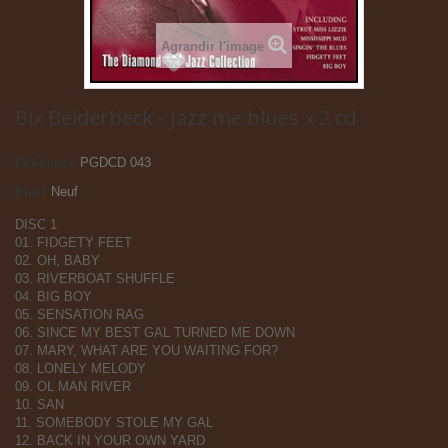
Agrandir l'image
Bix Beiderbeck - Jazz me blues x 2 cd
Référence
PGDCD 043
État :
Neuf
DISC 1
01. FIDGETY FEET
02. OH, BABY
03. RIVERBOAT SHUFFLE
04. BIG BOY
05. SENSATION RAG
06. SINCE MY BEST GAL TURNED ME DOWN
07. MARY, WHAT ARE YOU WAITING FOR?
08. LONELY MELODY
09. OL MAN RIVER
10. SAN
11. SOMEBODY STOLE MY GAL
12. BACK IN YOUR OWN YARD