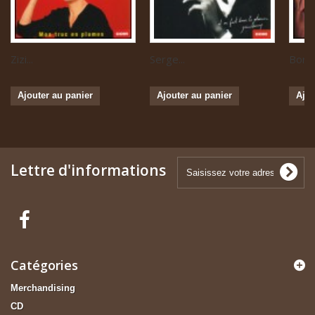
Zizi...
Serge...
Boris 
Ajouter au panier
Ajouter au panier
Ajou
Lettre d'informations
Catégories
Merchandising
CD