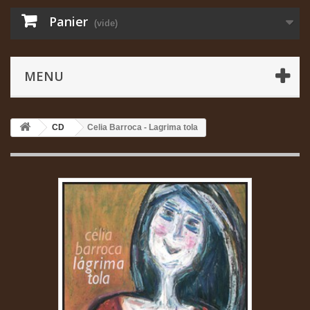
Panier
(vide)
MENU
CD
Celia Barroca - Lagrima tola