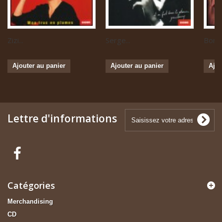
Zizi...
Serge...
Boris 
Ajouter au panier
Ajouter au panier
Ajou
Lettre d'informations
Catégories
Merchandising
CD