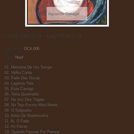
Agrandir l'image
Celia Barroca - Lagrima tola
Référence
OCA 006
État :
Neuf
01. Memoria De Um Tempo
02. Velho Canto
03. Fado Das Docas
04. Lagrima Tola
05. Este Castigo
06. Terra Queimada
07. Na Voz Dos Trigais
08. No Tejo Escrivi Meu Nome
09. O Salgueiro
10. Amor De Madressilva
11. Ai, O Fado
12. As Facas
13. Quando Passas Por Passar