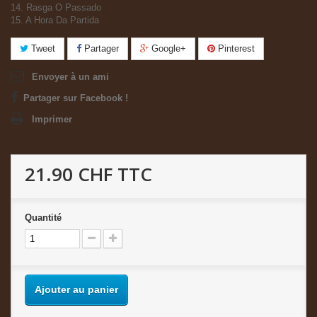
14. Rasga O Passado
15. A Hora Da Partida
Tweet
Partager
Google+
Pinterest
Envoyer à un ami
Partager sur Facebook !
Imprimer
21.90 CHF
TTC
Quantité
Ajouter au panier