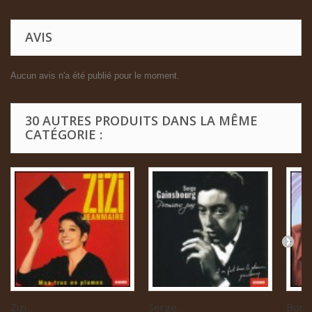
AVIS
Aucun avis n'a été publié pour le moment.
30 AUTRES PRODUITS DANS LA MÊME
CATÉGORIE :
Zizi...
Serge...
Boris 