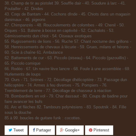
38. Champ de tir au pistolet 39. Souffle dair - 40. Soudure à larc - 41.
Poulailler - 42. Dindes
43. Coqs de Bantam - 44. Cochons dInde - 45. Chiots dans un magasin
danimaux - 46. pigeons
47. Chimpanzés - 48. Roucoulements de colombes - 49. Chenil - 50.
Orques - 51. Baleine à bosse en captivité - 52. Cachalots - 53.
Gémissements dun chiot - 54. Oiseaux exotiques
55. Rugissements de lions - 56. Ruche 57. Chant nocturne des grillons -
58. Hennissements de chevaux à lécurie - 59. Grues, milans et hérons -
60. Scie à chaîne 61. Ambulance
62. Battements de cur - 63. Piccolo (oiseau) - 64. Piccolo (gazouillis) -
65. Piccolo comique
66. Rodéo - 67. Un navire lève lancre - 68. Foule à une assemblée - 69.
Hurlements de loups
70. Ours - 71. Sirènes - 72. Décollage dhélicoptère - 73. Passage dun
hélicoptère - 74. Armes à feu diverses - 75. Pompiers - 76.
Tremblement de terre - 77. Décollage de chasseur à réaction
78. Bombardiers en vol - 79. Char dassaut - 80. Coups de badine pour
faire avancer les bufs
81. Arc et flèches 82. Tambours polynésiens - 83. Spoutnik - 84. Fille
sous la douche
85 à 99. boucles de guitare funk : cocottes.
Tweet
Partager
Google+
Pinterest