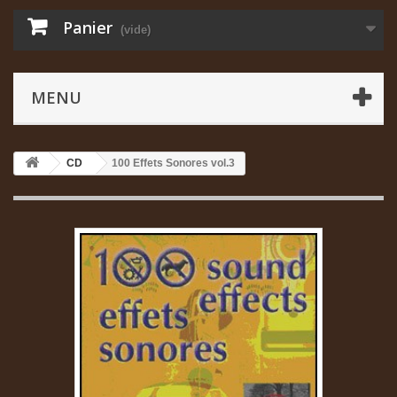
Panier
(vide)
MENU
CD
100 Effets Sonores vol.3