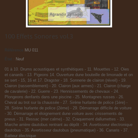
Agrandir l'image
100 Effets Sonores vol.3
Référence
MU 011
État :
Neuf
01 à 10. Drums acoustiques et synthétiques - 11. Mouettes - 12. Oies
et canards - 13. Pigeons 14. Ouverture dune bouteille de limonade et on
se sert - 15, 16 et 17. Dragster - 18. Sonnerie de clairon (réveil) - 19.
Clairon (rassemblement) - 20. Clairon (aux armes) - 21. Clairon (charge
de cavalerie) - 22. Guerre - 23. Hennissements de chevaux - 24.
Plongeons denfants dans une piscine - 25. Montagnes russes - 26.
Cheval au trot sur la chaussée - 27. Sirène hurlante de police (1ère) -
28. Sirène hurlante de police (2ème) - 29. Démarrage difficile de voiture
- 30. Démarrage et éloignement dune voiture avec crissements de
pneus - 31. Ressac (mer calme) - 32. Craquement dallumettes - 33.
Marche arrière dautobus rentrant au dépôt - 34. Avertisseur électronique
dautobus - 35. Avertisseur dautobus (pneumatique) - 36. Canaris - 37.
Batteur électrique