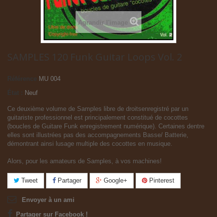
Agrandir l'image
SAMPLES 120 Funk Guitar Loops Vol. 2
Référence
MU 004
État :
Neuf
Ce deuxième volume de Samples libre de droitsenregistré par un
guitariste professionnel est principalement constitué de cocottes
(boucles de Guitare Funk enregistrement numérique). Certaines dentre
elles sont illustrées pas des accompagnements Basse/ Batterie,
démontrant ainsi lusage multiple des cocottes en musique.
Alors, pour les amateurs de Samples, à vos machines!
Tweet
Partager
Google+
Pinterest
Envoyer à un ami
Partager sur Facebook !