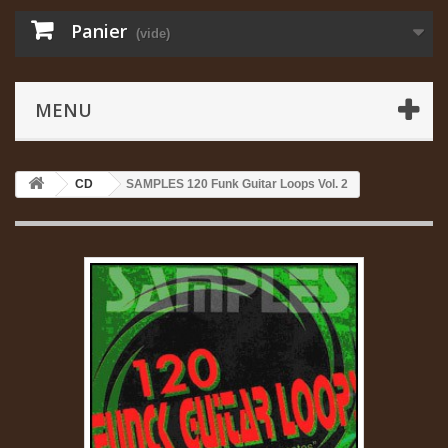
Panier
(vide)
MENU
CD
SAMPLES 120 Funk Guitar Loops Vol. 2