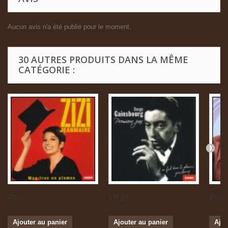
Aucun avis n'a été publié pour le moment.
30 AUTRES PRODUITS DANS LA MÊME
CATÉGORIE :
Zizi...
Serge...
Boris 
Ajouter au panier
Ajouter au panier
Ajou