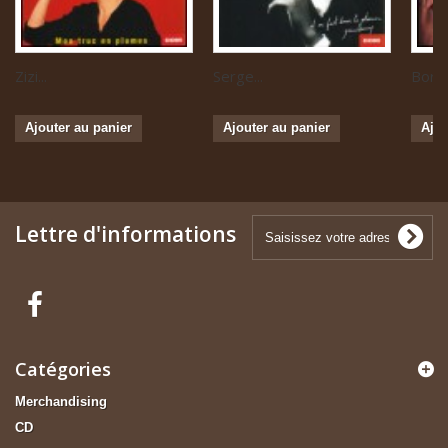
Zizi...
Serge...
Boris 
Ajouter au panier
Ajouter au panier
Ajou
Lettre d'informations
Catégories
Merchandising
CD