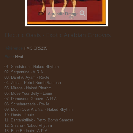
Agrandir l'image
Electric Oasis - Exotic Arabian Grooves
Référence
HMC CR5235
État :
Neuf
01. Sandstorm - Naked Rhythm
02. Serpentine - A.R.A.
03. Daret Al Ayam - Ro-Je
04. Zeina - Petrol Bomb Samosa
05. Mirage - Naked Rhythm
06. Move Your Belly - Louie
07. Damascus Groove - A.R.A.
08. Scheherazade - Ro-Je
09. Moon Over Ala Nar - Naked Rhythm
10. Oasis - Louie
11. Eshtanktillak - Petrol Bomb Samosa
12. Shisha - Naked Rhythm
13. Blue Bedouin - A.R.A.