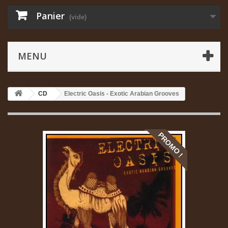
Panier
(vide)
MENU
CD
Electric Oasis - Exotic Arabian Grooves
PROMO !