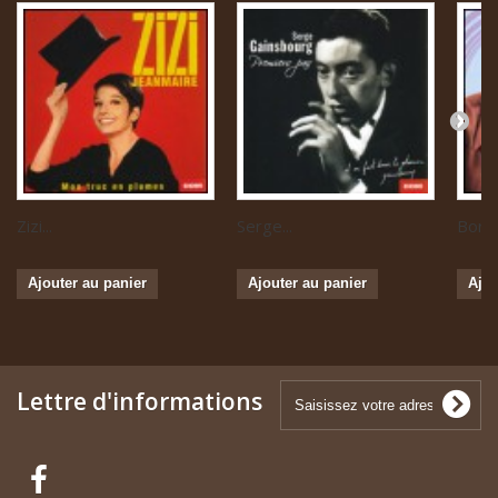
Zizi...
Serge...
Boris 
Ajouter au panier
Ajouter au panier
Ajou
Lettre d'informations