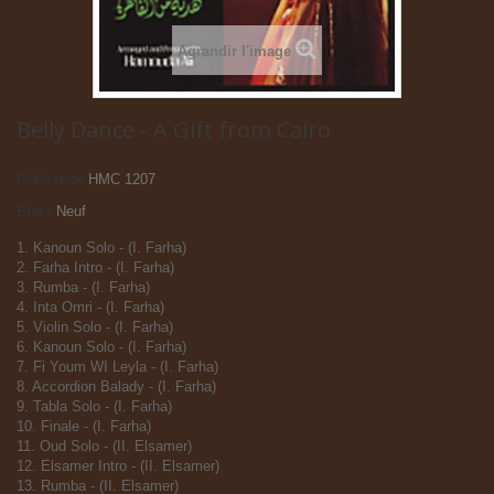
Agrandir l'image
Belly Dance - A Gift from Cairo
Référence
HMC 1207
État :
Neuf
1. Kanoun Solo - (I. Farha)
2. Farha Intro - (I. Farha)
3. Rumba - (I. Farha)
4. Inta Omri - (I. Farha)
5. Violin Solo - (I. Farha)
6. Kanoun Solo - (I. Farha)
7. Fi Youm WI Leyla - (I. Farha)
8. Accordion Balady - (I. Farha)
9. Tabla Solo - (I. Farha)
10. Finale - (I. Farha)
11. Oud Solo - (II. Elsamer)
12. Elsamer Intro - (II. Elsamer)
13. Rumba - (II. Elsamer)