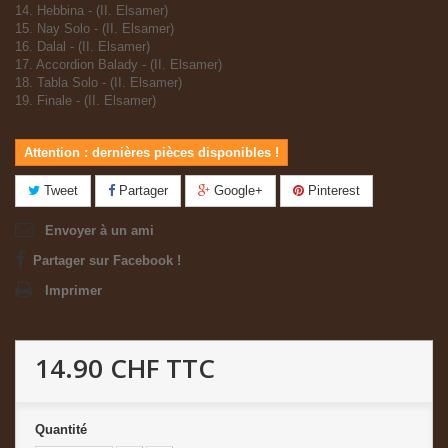
14. Hebbina - (II. Elsamer)
15. Nay Solo - (II. Elsamer)
16. Dalal - (II. Elsamer)
17. Accordion Balady - (II. Elsamer)
18. Tabla Solo - (II. Elsamer)
19. Finale - (II. Elsamer)
Attention : dernières pièces disponibles !
Tweet
Partager
Google+
Pinterest
Envoyer à un ami
Partager sur Facebook !
Imprimer
14.90 CHF
TTC
Quantité