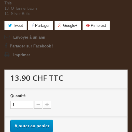
This
13. O Tannenbaum
14. Silver Bells...
Tweet
Partager
Google+
Pinterest
Envoyer à un ami
Partager sur Facebook !
Imprimer
13.90 CHF
TTC
Quantité
Ajouter au panier