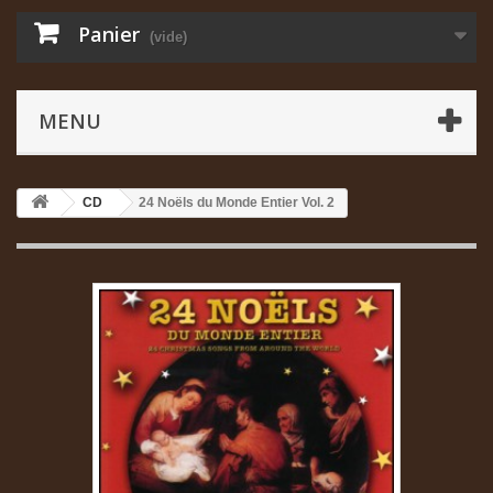
Panier
(vide)
MENU
CD
24 Noëls du Monde Entier Vol. 2