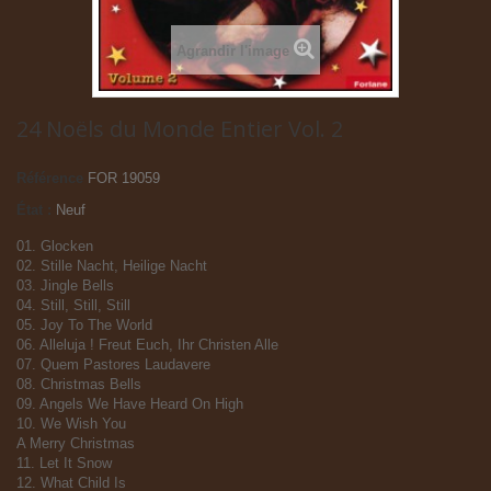
Agrandir l'image
24 Noëls du Monde Entier Vol. 2
Référence
FOR 19059
État :
Neuf
01. Glocken
02. Stille Nacht, Heilige Nacht
03. Jingle Bells
04. Still, Still, Still
05. Joy To The World
06. Alleluja ! Freut Euch, Ihr Christen Alle
07. Quem Pastores Laudavere
08. Christmas Bells
09. Angels We Have Heard On High
10. We Wish You
A Merry Christmas
11. Let It Snow
12. What Child Is