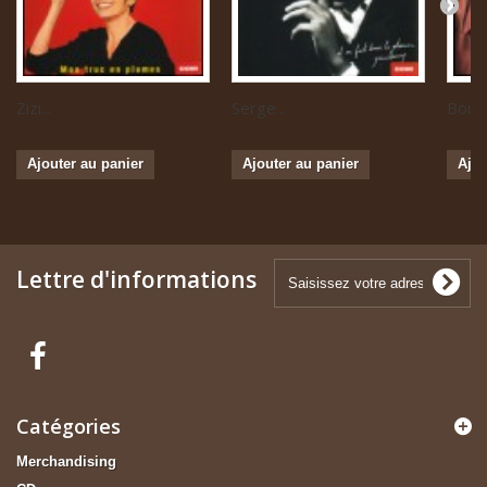
Zizi...
Serge...
Boris 
Ajouter au panier
Ajouter au panier
Ajou
Lettre d'informations
Catégories
Merchandising