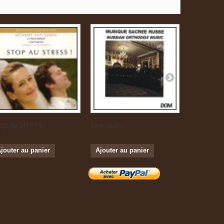
op au Stress
Musique...
Le Grand..
jouter au panier
Ajouter au panier
Ajouter a