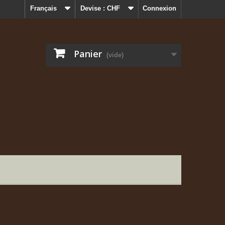
Français
Devise :
CHF
Connexion
Panier
(vide)