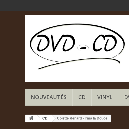
NOUVEAUTÉS
CD
VINYL
D
CD
Colette Renard - Irma la Douce