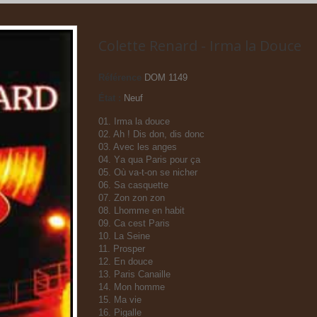
Colette Renard - Irma la Douce
Référence
DOM 1149
État :
Neuf
01. Irma la douce
02. Ah ! Dis don, dis donc
03. Avec les anges
04. Ya qua Paris pour ça
05. Où va-t-on se nicher
06. Sa casquette
07. Zon zon zon
08. Lhomme en habit
09. Ca cest Paris
10. La Seine
11. Prosper
12. En douce
13. Paris Canaille
14. Mon homme
15. Ma vie
16. Pigalle