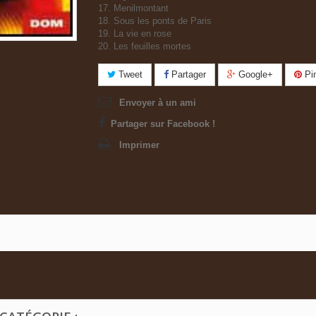
17. Menilmontant
18. Sous les ponts de Paris
19. La vie en rose
20. Les feuilles mortes
Tweet
Partager
Google+
Pin
Envoyer à un ami
Partager sur Facebook !
Imprimer