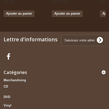
Serge...
Boris Vian...
Weste
Ajouter au panier
Ajouter au panier
Ajou
Lettre d'informations
Catégories
Merchandising
CD
DVD
Vinyl