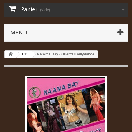
Panier
(vide)
MENU
CD
Na'Ama Bay - Oriental Bellydance