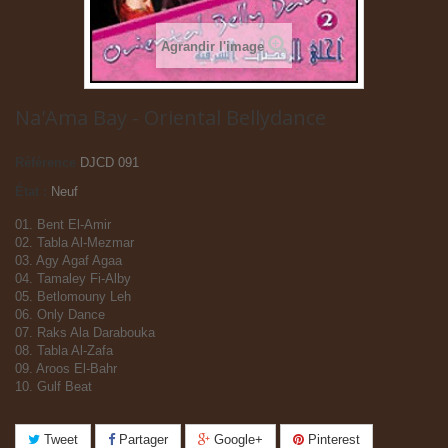
Agrandir l'image
Na'Ama Bay - Oriental Bellydance
Référence
DJCD 091
État :
Neuf
01. Bent El-Amir
02. Tabla Al-Mezmar
03. Agy Agaf Agaa
04. Tamaley Fi-Alby
05. Betlomouny Leh
06. Only Dance
07. Raks Ala Darabouka
08. Tabla Al-Zafa
09. Aroos El-Bahr
10. Gulf Beat
Tweet
Partager
Google+
Pinterest