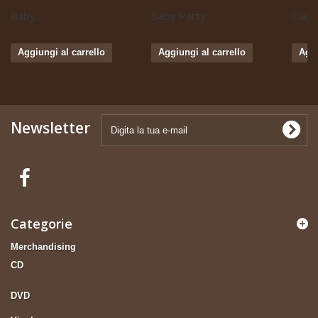
Baby...
Baby Party...
Ciapa 
Aggiungi al carrello
Aggiungi al carrello
Aggi
Newsletter
Categorie
Merchandising
CD
DVD