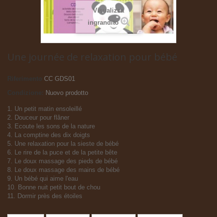
Visualizza
ingrandito
Une journée de relaxation pour bébé
Riferimento
CC GDS01
Condizione:
Nuovo prodotto
1. Un petit matin ensoleillé
2. Douceur pour flâner
3. Ecoute les sons de la nature
4. La comptine des dix doigts
5. Une relaxation pour la sieste de bébé
6. Le rire de la puce et de la petite bête
7. Le doux massage des pieds de bébé
8. Le doux massage des mains de bébé
9. Un bébé qui aime l'eau
10. Bonne nuit petit bout de chou
11. Dormir près des étoiles