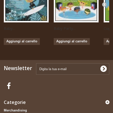
Baby...
Baby Party...
Ciapa 
Aggiungi al carrello
Aggiungi al carrello
Aggi
Newsletter
Categorie
Merchandising