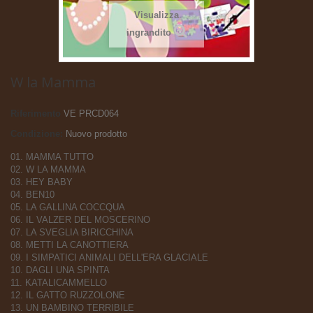
Visualizza
ingrandito
W la Mamma
Riferimento
VE PRCD064
Condizione:
Nuovo prodotto
01. MAMMA TUTTO
02. W LA MAMMA
03. HEY BABY
04. BEN10
05. LA GALLINA COCCQUA
06. IL VALZER DEL MOSCERINO
07. LA SVEGLIA BIRICCHINA
08. METTI LA CANOTTIERA
09. I SIMPATICI ANIMALI DELL'ERA GLACIALE
10. DAGLI UNA SPINTA
11. KATALICAMMELLO
12. IL GATTO RUZZOLONE
13. UN BAMBINO TERRIBILE