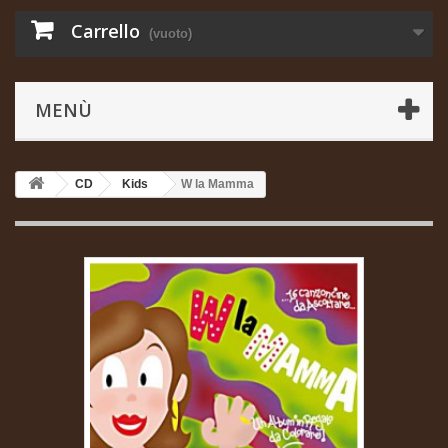
Carrello
(vuoto)
MENÙ
CD
Kids
W la Mamma