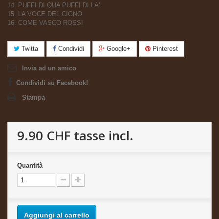
14. PUFFI DI QUA PUFFI DI LA'
15. LA VOCE DEL CIGNO
16. COME VASCO ROSSI
Twitta
Condividi
Google+
Pinterest
Invia ad un amico
Condividi su Facebook!
Stampa
9.90 CHF
tasse incl.
Quantità
Aggiungi al carrello