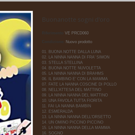
Buonanotte sogni d'oro
Riferimento
VE PRCD060
Condizione:
Nuovo prodotto
01. BUONA NOTTE DALLA LUNA
02. LA NINNA NANNA DI FRA' SIMON
03. STELLA STELLINA
04. BUONA NOTTE NUVOLETTA
05. LA NINNA NANNA DI BRAHMS
06. IL BAMBINO E' CON LA MAMMA
07. FATE LA NANNA COSCINE DI POLLO
08. NELL'ATTESA DEL MATTINO
09. LA NINNA NANNA DEL MATTINO
10. UNA FAVOLA TUTTA FIORITA
11. FAI LA NANNA BAMBIN
12. ESMERALDA
13. LA NINNA NANNA DELL'ORSETTO
14. UN OMINO PICCINO PICCINO
15. LA NINNA NANNA DELLA MAMMA
16. SOGNO