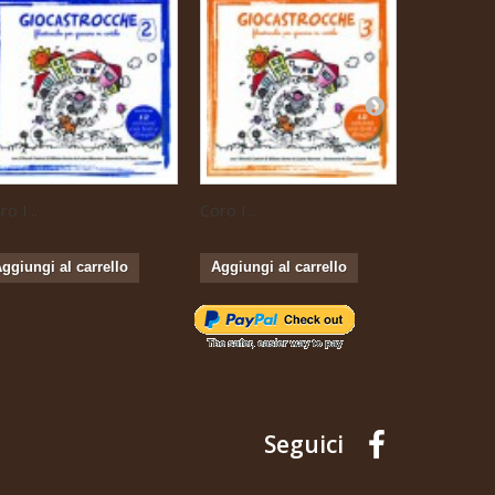
o I...
Coro I...
Baby Danc
ggiungi al carrello
Aggiungi al carrello
Aggiungi 
Seguici