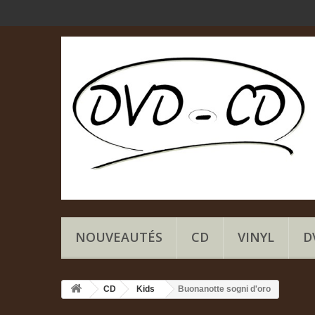
NOUVEAUTÉS
CD
VINYL
D
CD
Kids
Buonanotte sogni d'oro