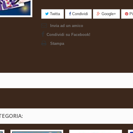
Twitta
Condividi
Google+
Pi
Invia ad un amico
Condividi su Facebook!
Stampa
TEGORIA: