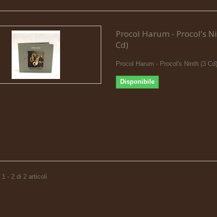
Procol Harum - Procol's Ni
Cd)
Procol Harum - Procol's Ninth (3 Cd
Disponibile
 - 2 di 2 articoli