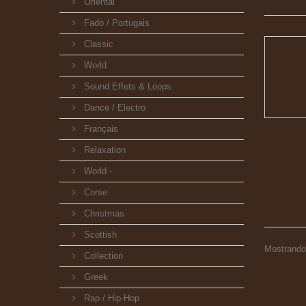
Oriental
Fado / Portugais
Classic
World
Sound Effets & Loops
Dance / Electro
Français
Relaxation
World -
Corse
Christmas
Scottish
Mostrando 1
Collection
Greek
Rap / Hip-Hop