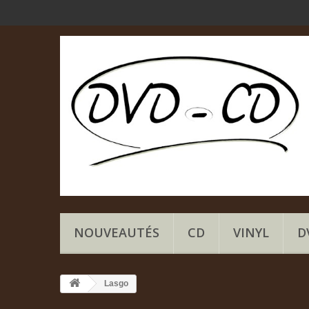
NOUVEAUTÉS
CD
VINYL
D
Lasgo