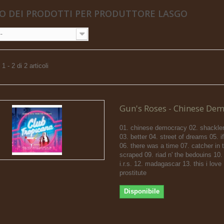
O DEI PRODOTTI PER PRODUTTORE LASGO
--
 - 2 di 2 articoli
Gun's Roses - Chinese De
01. chinese democracy 02. shackler
03. better 04. street of dreams 05. i
06. there was a time 07. catcher in 
scraped 09. riad n' the bedouins 10.
i.r.s. 12. madagascar 13. this i love
prostitute
Disponibile