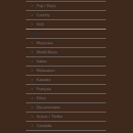
Pop / Rock
Country
Irish
DVD
Musicaux
World Music
Italien
Relaxation
Karaoke
Français
Films
Documentaire
Action / Thriller
Comédie