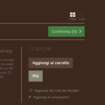
Vista:
Griglia
Lista
Confronta (
0
)
17.90 CHF
mocracy
's revenge
Aggiungi al carrello
f the world
the rye 08.
 sorry 11.
Più
 14.
Aggiungi alla lista dei desideri
Aggiungi al comparatore