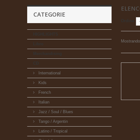
ELENC
CATEGORIE
Ordina
HIGHLIGHTS
Mostrando 1
Libro
Merchandising
CD
International
Kids
French
Italian
Jazz / Soul / Blues
Tango / Argentin
Latino / Tropical