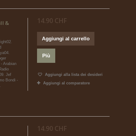
14.90 CHF
ill &
Aggiungi al carrello
ight02.
d
ya04.
Più
oger
 - Arabian
Radio
09. Jef
Aggiungi alla lista dei desideri
mo Bondi -
Aggiungi al comparatore
.
14.90 CHF