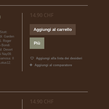
14.90 CHF
l
Aggiungi al carrello
Stott:
i: Garden
5. Roger
Più
 Bondi:
d: Desert
i Nay09.
Samosa: Il
Aggiungi alla lista dei desideri
Lotus12.
Aggiungi al comparatore
14.90 CHF