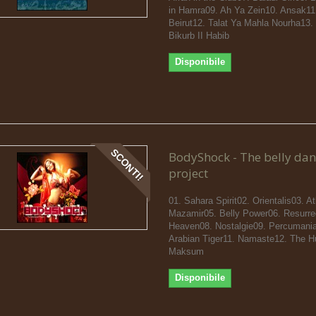
in Hamra09. Ah Ya Zein10. Ansak11.
Beirut12. Talat Ya Mahla Nourha13.
Bikurb II Habib
Disponibile
SCONTI!
BodyShock - The belly da
project
01. Sahara Spirit02. Orientalis03. A
Mazamir05. Belly Power06. Resurre
Heaven08. Nostalgie09. Percumani
Arabian Tiger11. Namaste12. The H
Maksum
Disponibile