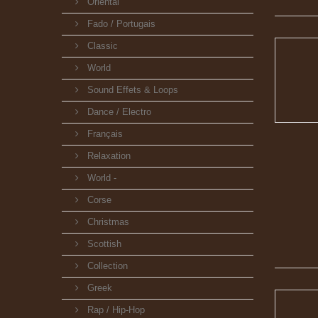
Oriental
Fado / Portugais
Classic
World
Sound Effets & Loops
Dance / Electro
Français
Relaxation
World -
Corse
Christmas
Scottish
Collection
Greek
Rap / Hip-Hop