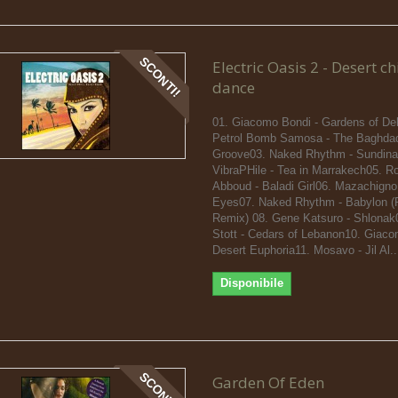
SCONTI!
Electric Oasis 2 - Desert ch
dance
01. Giacomo Bondi - Gardens of Del
Petrol Bomb Samosa - The Baghda
Groove03. Naked Rhythm - Sundina
VibraPHile - Tea in Marrakech05. R
Abboud - Baladi Girl06. Mazachigno
Eyes07. Naked Rhythm - Babylon (
Remix) 08. Gene Katsuro - Shlonak
Stott - Cedars of Lebanon10. Giaco
Desert Euphoria11. Mosavo - Jil Al..
Disponibile
SCONTI!
Garden Of Eden