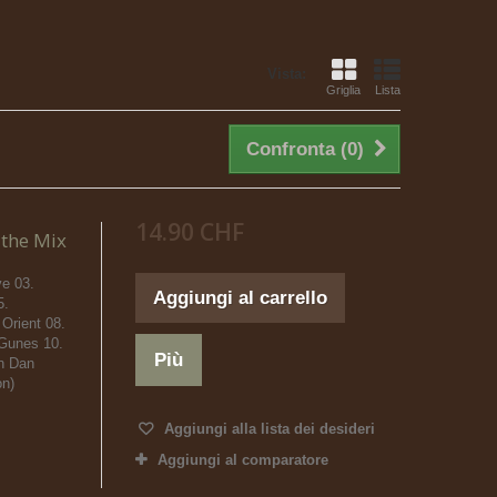
Vista:
Griglia
Lista
Confronta (
0
)
14.90 CHF
 the Mix
ve 03.
Aggiungi al carrello
5.
 Orient 08.
Gunes 10.
Più
in Dan
on)
Aggiungi alla lista dei desideri
Aggiungi al comparatore