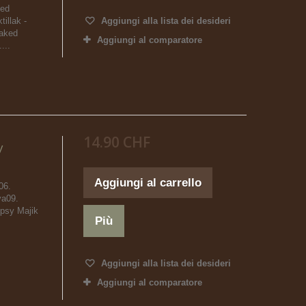
ked
illak -
Aggiungi alla lista dei desideri
aked
Aggiungi al comparatore
...
14.90 CHF
y
Aggiungi al carrello
06.
ya09.
psy Majik
Più
Aggiungi alla lista dei desideri
Aggiungi al comparatore