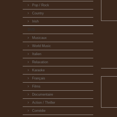
Pop / Rock
Country
Irish
DVD
Musicaux
World Music
Italien
Relaxation
Karaoke
Français
Films
Documentaire
Action / Thriller
Comédie