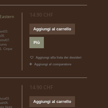
14.90 CHF
Eastern
Aggiungi al carrello
ant03.
s05.
trel07.
Più
Rumis
1. Cirque
Aggiungi alla lista dei desideri
Aggiungi al comparatore
14.90 CHF
iyya03.
Aggiungi al carrello
wwah06.
Late Night