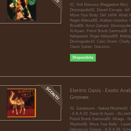
01. Sidi Mansour (Reggaeton Mix):
Drumspyder02. Desert Escape: Jef 
Move Your Body: Def Jef04. Afrah I
Roger Abboud05. Arabian Impulse:
Bondi06. Amor Zamani: Drumspyder
Al Ayam: Petrol Bomb Samosa08. 
Nahawand: Roger Abboud09. Midnig
Drumspyder10. Cairo Storm: Charly
Oasis Soiree: Giacomo...
Disponibile
SCONTI!
Electric Oasis - Exotic Ara
Grooves
01. Sandstorm - Naked Rhythm02. 
- A.R.A.03. Daret Al Ayam - Ro-Je04
Petrol Bomb Samosa05. Mirage - N
Rhythm06. Move Your Belly - Louie
Damascus Groove - A.R.A.08. Sch