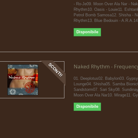
- Ro-Je09. Moon Over Ala Nar - Na
Rhythm10. Oasis - Louie11. Eshtankt
Petrol Bomb Samosa12. Shisha - N
Rhythm13. Blue Bedouin - A.R.A.14.
Disponibile
SCONTI!
Naked Rhythm - Frequenc
01. Deeplotus02. Babylon03. Gypsy
Lounge04. Shisha05. Samba Bionic
Sandstorm07. Sari Sky08. Sundina
Moon Over Ala Nar10. Mirage11. Gy
Disponibile