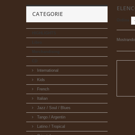
ELENC
CATEGORIE
Ordina
HIGHLIGHTS
Mostrando 
Libro
Merchandising
CD
International
Kids
French
Italian
Jazz / Soul / Blues
Tango / Argentin
Latino / Tropical