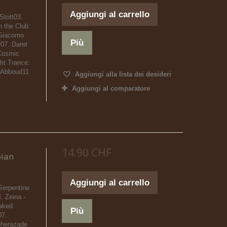
Aggiungi al carrello
Stott03.
n the Club:
 Giacomo
Più
07. Daret
Cosmic
ht Trance:
 Abboud11.
Aggiungi alla lista dei desideri
Aggiungi al comparatore
14.90 CHF
bian
Aggiungi al carrello
Serpentine
. Zeina -
aked
Più
07.
eherazade