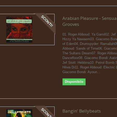
SCONTI!
Arabian Pleasure - Sensua
Grooves
01. Roger Abboud: Ya Gamil02. Jef 
Hizzy Ya Nawaem03. Giacomo Bond
of Eden04. Drumspyder: Ramallah0
Abboud: Sands of Time06. Giacomo
The Sultans Dream07. Roger Abbou
Dancefloor08. Giacomo Bondi: Aatin
Jef Stott: Hebbina10. Petrol Bomb 
Hilwa Di11. Roger Abboud: Electric 
Giacomo Bondi: Ayoun...
Disponibile
SCONTI!
Bangin' Bellybeats