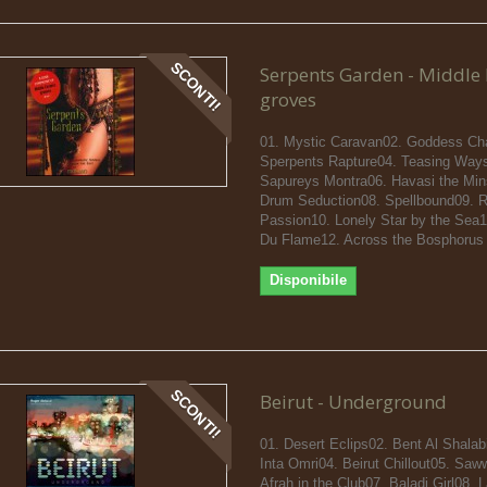
SCONTI!
Serpents Garden - Middle 
groves
01. Mystic Caravan02. Goddess Ch
Sperpents Rapture04. Teasing Way
Sapureys Montra06. Havasi the Mins
Drum Seduction08. Spellbound09. 
Passion10. Lonely Star by the Sea1
Du Flame12. Across the Bosphorus
Disponibile
SCONTI!
Beirut - Underground
01. Desert Eclips02. Bent Al Shalab
Inta Omri04. Beirut Chillout05. Sa
Afrah in the Club07. Baladi Girl08. 