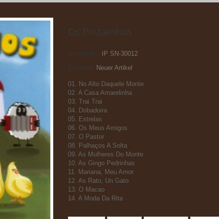
Os Pintainhos
Artikel-Nr.:
IP SN-30012
Zustand:
Neuer Artikel
01. No Alto Daquele Monte
02. A Casa Amarelinha
03. Trai Trai
04. Dobadoira
05. Estrelas
06. Os Meus Amigos
07. O Pastor
08. Palhaços A Solta
09. As Mulheres Do Monte
10. As Gingo Pedrinhas
11. Mariana, Meu Amor
12. As Rato, Un Gato
13. O Macao
14. A Moda Da Rita