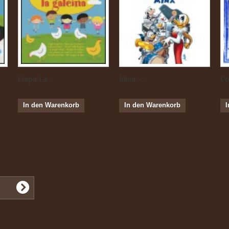
Ciapa La...
Mina -...
Cor
In den Warenkorb
In den Warenkorb
I