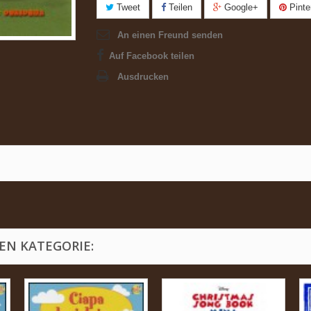
Tweet
Teilen
Google+
Pinte
An einen Freund senden
Auf Facebook teilen
Ausdrucken
EN KATEGORIE: