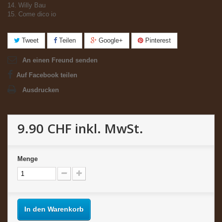
14. Willy Bau
15. Come dico io
Tweet
Teilen
Google+
Pinterest
An einen Freund senden
Auf Facebook teilen
Ausdrucken
9.90 CHF
inkl. MwSt.
Menge
In den Warenkorb