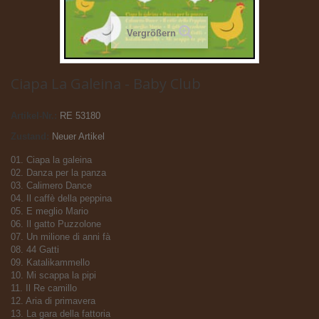
Vergrößern
Ciapa La Galeina - Baby Club
Artikel-Nr.:
RE 53180
Zustand:
Neuer Artikel
01. Ciapa la galeina
02. Danza per la panza
03. Calimero Dance
04. Il caffè della peppina
05. E meglio Mario
06. Il gatto Puzzolone
07. Un milione di anni fà
08. 44 Gatti
09. Katalikammello
10. Mi scappa la pipi
11. Il Re camillo
12. Aria di primavera
13. La gara della fattoria