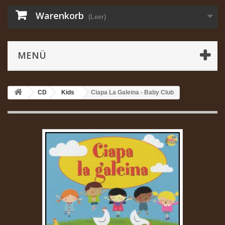
Warenkorb
(Leer)
MENÜ
CD
Kids
Ciapa La Galeina - Baby Club