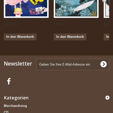
Sei forte...
Baby...
Baby 
In den Warenkorb
In den Warenkorb
In 
Newsletter
Kategorien
Merchandising
CD