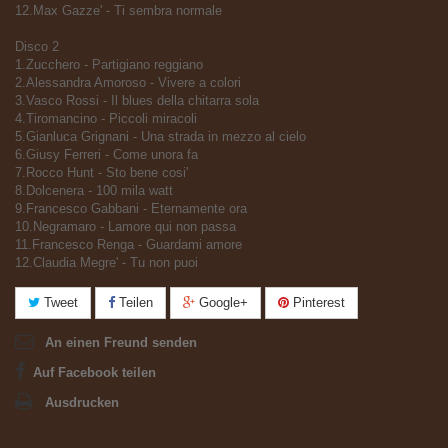
12.Max Gazze' - Ti sembra normale
Disco 2
1.Zucchero - Partigiano reggiano
2.Alessandra Amoroso - Vivere a colori
3.Vasco Rossi - Il blues della chitarra sola
4.Tiromancino - Piccoli miracoli
5.Gianluca Grignani - Una strada in mezzo al cielo
6.Giusy Ferreri - Come unora fa
7.Rocco Hunt - Sto bene cosi'
8.Dolcenera - 100 mila watt
9.Francesco Gabbani - Eternamente ora
10.Negramaro - Lamore qui non passa
11.Francesco Renga - Guardami amore
12.Claudia Megre' - Tu non puoi
Tweet
Teilen
Google+
Pinterest
An einen Freund senden
Auf Facebook teilen
Ausdrucken