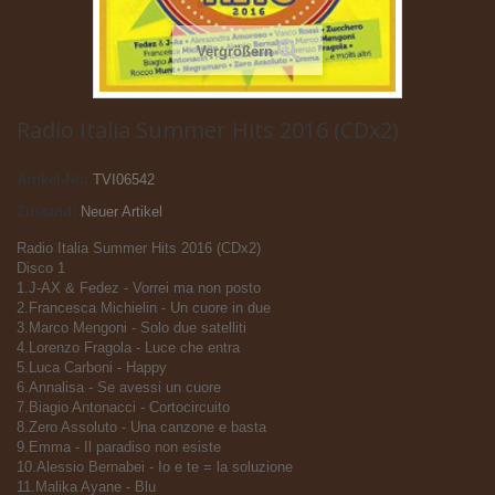
Vergrößern
Radio Italia Summer Hits 2016 (CDx2)
Artikel-Nr.:
TVI06542
Zustand:
Neuer Artikel
Radio Italia Summer Hits 2016 (CDx2)
Disco 1
1.J-AX & Fedez - Vorrei ma non posto
2.Francesca Michielin - Un cuore in due
3.Marco Mengoni - Solo due satelliti
4.Lorenzo Fragola - Luce che entra
5.Luca Carboni - Happy
6.Annalisa - Se avessi un cuore
7.Biagio Antonacci - Cortocircuito
8.Zero Assoluto - Una canzone e basta
9.Emma - Il paradiso non esiste
10.Alessio Bernabei - Io e te = la soluzione
11.Malika Ayane - Blu