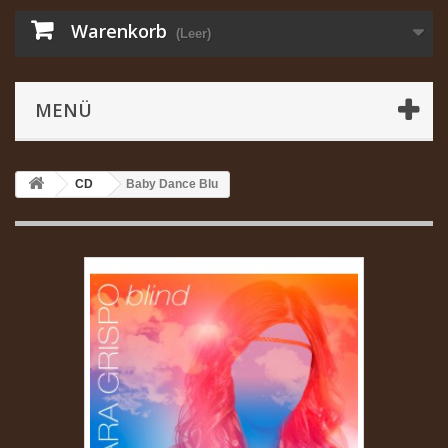
Warenkorb
(Leer)
MENÜ
CD
Baby Dance Blu