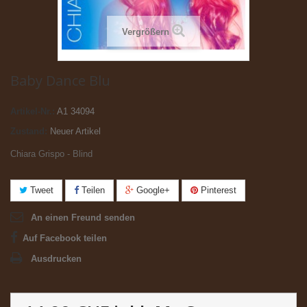
Vergrößern
Baby Dance Blu
Artikel-Nr.:
A1 34094
Zustand:
Neuer Artikel
Chiara Grispo - Blind
Tweet
Teilen
Google+
Pinterest
An einen Freund senden
Auf Facebook teilen
Ausdrucken