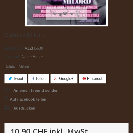
Vergrößern
Dalida - Milord
Artikel-Nr.:
AZZH6630
Zustand:
Neuer Artikel
Dalida - Milord
Tweet
Teilen
Google+
Pinterest
An einen Freund senden
Auf Facebook teilen
Ausdrucken
10.90 CHF
inkl. MwSt.