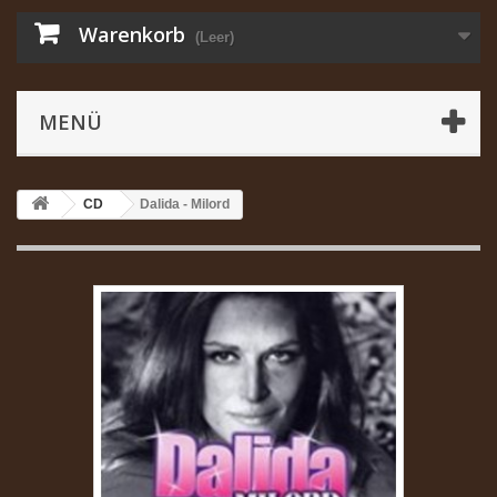
Warenkorb
(Leer)
MENÜ
CD
Dalida - Milord