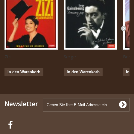
Zizi...
Serge...
Boris 
In den Warenkorb
In den Warenkorb
In 
Newsletter