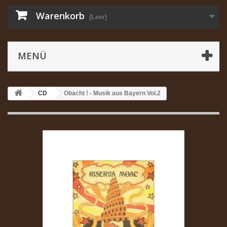
Warenkorb
(Leer)
MENÜ
CD
Obacht ! - Musik aus Bayern Vol.2