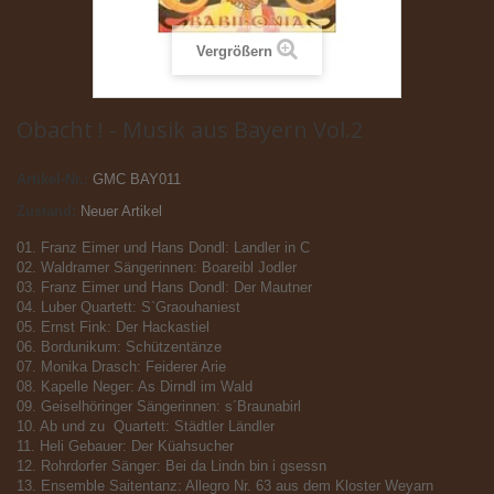
Vergrößern
Obacht ! - Musik aus Bayern Vol.2
Artikel-Nr.:
GMC BAY011
Zustand:
Neuer Artikel
01. Franz Eimer und Hans Dondl: Landler in C
02. Waldramer Sängerinnen: Boareibl Jodler
03. Franz Eimer und Hans Dondl: Der Mautner
04. Luber Quartett: S`Graouhaniest
05. Ernst Fink: Der Hackastiel
06. Bordunikum: Schützentänze
07. Monika Drasch: Feiderer Arie
08. Kapelle Neger: As Dirndl im Wald
09. Geiselhöringer Sängerinnen: s´Braunabirl
10. Ab und zu  Quartett: Städtler Ländler
11. Heli Gebauer: Der Küahsucher
12. Rohrdorfer Sänger: Bei da Lindn bin i gsessn
13. Ensemble Saitentanz: Allegro Nr. 63 aus dem Kloster Weyarn