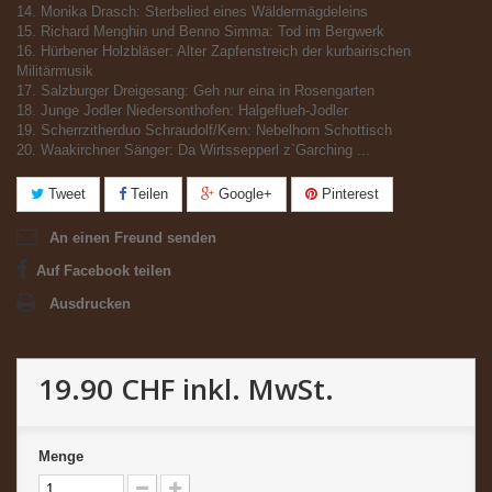
14. Monika Drasch: Sterbelied eines Wäldermägdeleins
15. Richard Menghin und Benno Simma: Tod im Bergwerk
16. Hürbener Holzbläser: Alter Zapfenstreich der kurbairischen
Militärmusik
17. Salzburger Dreigesang: Geh nur eina in Rosengarten
18. Junge Jodler Niedersonthofen: Halgeflueh-Jodler
19. Scherrzitherduo Schraudolf/Kern: Nebelhorn Schottisch
20. Waakirchner Sänger: Da Wirtssepperl z`Garching ...
Tweet
Teilen
Google+
Pinterest
An einen Freund senden
Auf Facebook teilen
Ausdrucken
19.90 CHF
inkl. MwSt.
Menge