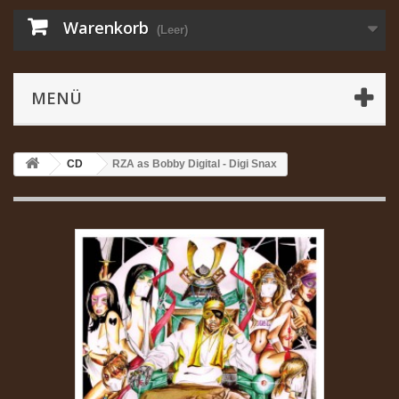
Warenkorb
(Leer)
MENÜ
CD
RZA as Bobby Digital - Digi Snax