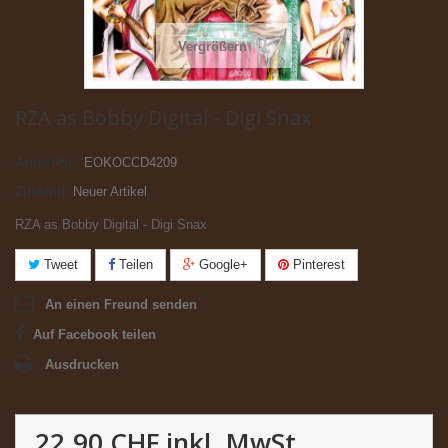
Vergrößern
RZA as Bobby Digital - Digi Snax
Artikel-Nr.:
EOKOCCD4209
Zustand:
Neuer Artikel
RZA as Bobby Digital - Digi Snax
Tweet
Teilen
Google+
Pinterest
An einen Freund senden
Auf Facebook teilen
Ausdrucken
22.90 CHF
inkl. MwSt.