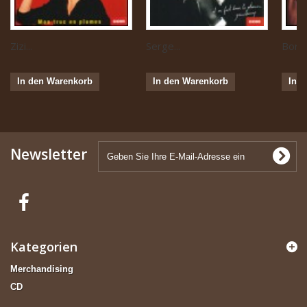
Zizi...
Serge...
Boris 
In den Warenkorb
In den Warenkorb
In 
Newsletter
Kategorien
Merchandising
CD