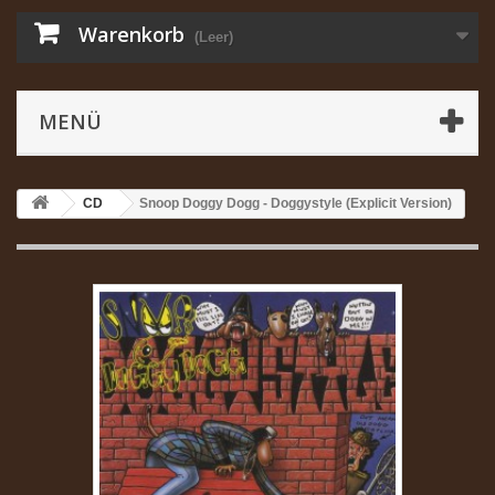
Warenkorb
(Leer)
MENÜ
CD
Snoop Doggy Dogg - Doggystyle (Explicit Version)