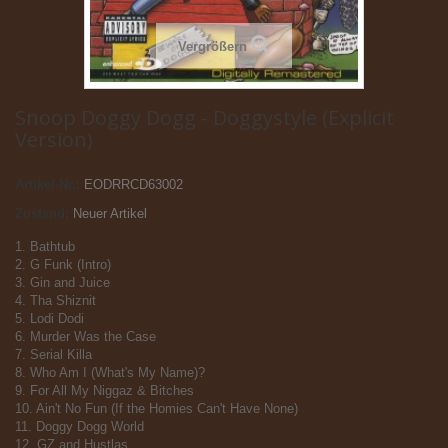
Vergrößern
Snoop Doggy Dogg - Doggystyle (Explicit
Version)
Artikel-Nr.:
EODRRCD63002
Zustand:
Neuer Artikel
1. Bathtub
2. G Funk (Intro)
3. Gin and Juice
4. Tha Shiznit
5. Lodi Dodi
6. Murder Was the Case
7. Serial Killa
8. Who Am I (What's My Name)?
9. For All My Niggaz & Bitches
10. Ain't No Fun (If the Homies Can't Have None)
11. Doggy Dogg World
12. GZ and Hustlas