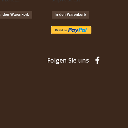
n den Warenkorb
In den Warenkorb
In den W
Folgen Sie uns