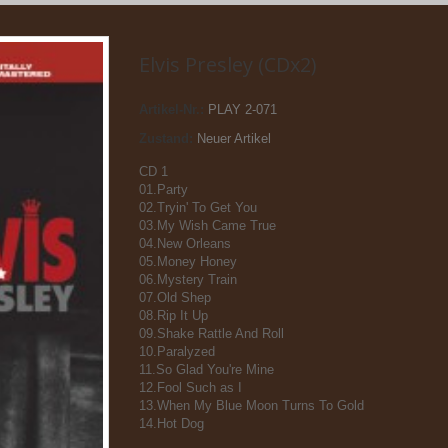
Elvis Presley (CDx2)
Artikel-Nr.:
PLAY 2-071
Zustand:
Neuer Artikel
CD 1
01.Party
02.Tryin' To Get You
03.My Wish Came True
04.New Orleans
05.Money Honey
06.Mystery Train
07.Old Shep
08.Rip It Up
09.Shake Rattle And Roll
10.Paralyzed
11.So Glad You're Mine
12.Fool Such as I
13.When My Blue Moon Turns To Gold
14.Hot Dog