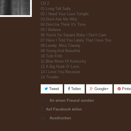
CD 2
01.Long Tall Sally
02.I Need Your Love Tonight
03.Don't Ask Me Why
04.Don'cha Think It's Time
05.I Believe
06.You're So Square Baby I Don't Care
07.Have I Told You Lately That I love You
08.Lawdy, Miss Clawdy
09.Young And Beautiful
10.Tutti Fritti
11.Blue Moon Of Kentucky
12.A Big Hunk O' Love
13.I Love You Because
14.Trouble
Tweet
Teilen
Google+
Pinte
An einen Freund senden
Auf Facebook teilen
Ausdrucken