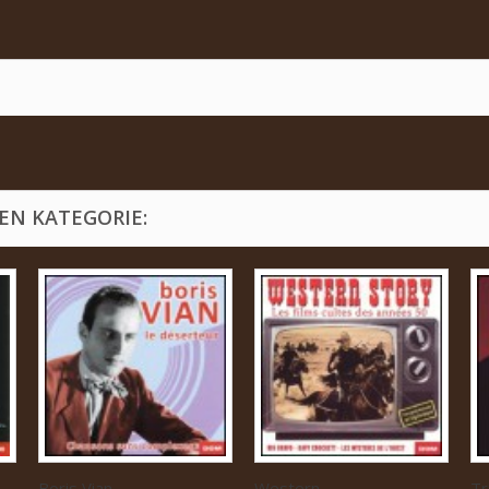
EN KATEGORIE:
Boris Vian...
Western...
Tr