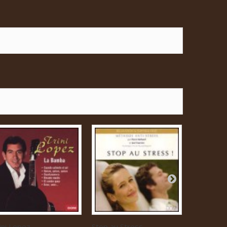
ini Lopez...
Stop au Stress
Musique...