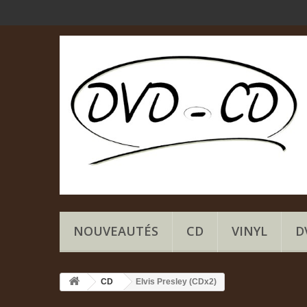
NOUVEAUTÉS
CD
VINYL
D
CD
Elvis Presley (CDx2)