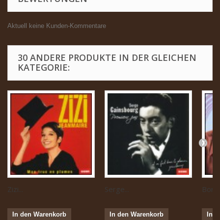
Aktuell keine Kunden-Kommentare
30 ANDERE PRODUKTE IN DER GLEICHEN
KATEGORIE:
Zizi...
Serge...
Boris 
In den Warenkorb
In den Warenkorb
In 