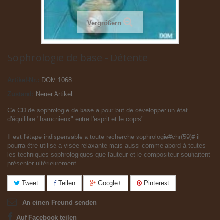
Vergrößern
Sophrologie de base - Détente
Artikel-Nr.:
DOM 1068
Zustand:
Neuer Artikel
Ce CD de sophrologie de base a pour but de développer un état
d'équilibre "hamonieux" entre l'esprit et le coprs".
Il est l'étape indispensable a toute recherche sophrologie#chr(59)# il
pourra être utilisé a visée relaxante mais aussi comme abord à toutes
les techniques sophrologiques que l'auteur et le compositeur souhaitent
présenter ultérieurement.
Tweet
Teilen
Google+
Pinterest
An einen Freund senden
Auf Facebook teilen