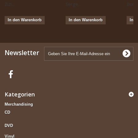
Zizi...
Serge...
Boris 
In den Warenkorb
In den Warenkorb
In 
Newsletter
Kategorien
Merchandising
CD
DVD
Vinyl