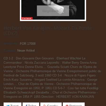
Vergrößern
Herbert Von Karajan - Mozart-Da Ponte
(CDx7)
Artikel-Nr.:
FOR 17008
Zustand:
Neuer Artikel
CD 1-2 : Don Giovanni Don Giovanni : Eberhard Wächter Le
Commandeur : Nicola Zaccaria Leporello : Walter Berry Donna Anna :
Leontyne Price Donna Elvira.... Graziella Sciutti Churs de lOpéra de
Vienne - Orchestre Philharmonique de Vienne Enregistrement public du
Festival de Salzbourg, 3 août 1960 CD 3-4 : Nozze di Figaro Figaro :
Erich Kunz Susanna : Irmgard Seefried Le comte Almaviva : George
London.... Chur de lOpéra de Vienne - Orchestre Philharmonique de
Vienne Enregistré en 1950, P. 1951 CD 5-6-7 : Cosi fan tutte Fiordiligi :
Elisabeth Schwarzkopf Dorabella ...Chur et Orchestre Philharmonia -
Enregistré en 1954 P. 1955 Direction : HERBERT VON KARAJAN