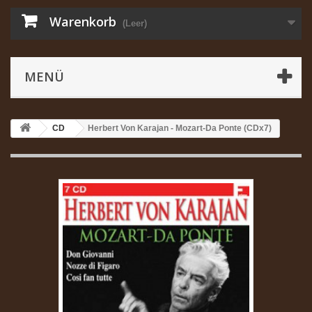
Warenkorb
(Leer)
MENÜ
CD
Herbert Von Karajan - Mozart-Da Ponte (CDx7)