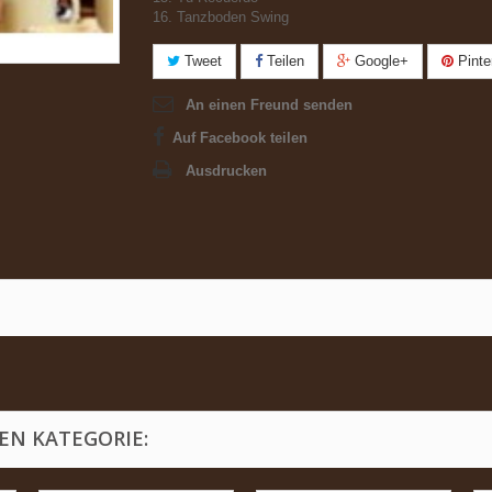
16. Tanzboden Swing
Tweet
Teilen
Google+
Pinte
An einen Freund senden
Auf Facebook teilen
Ausdrucken
EN KATEGORIE: