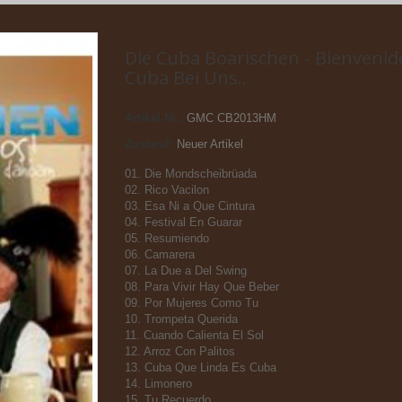
Die Cuba Boarischen - Bienvenido
Cuba Bei Uns..
Artikel-Nr.:
GMC CB2013HM
Zustand:
Neuer Artikel
01. Die Mondscheibrüada
02. Rico Vacilon
03. Esa Ni a Que Cintura
04. Festival En Guarar
05. Resumiendo
06. Camarera
07. La Due a Del Swing
08. Para Vivir Hay Que Beber
09. Por Mujeres Como Tu
10. Trompeta Querida
11. Cuando Calienta El Sol
12. Arroz Con Palitos
13. Cuba Que Linda Es Cuba
14. Limonero
15. Tu Recuerdo