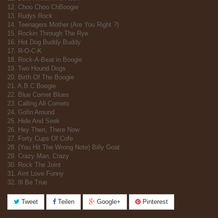
12. Choo Choo ChBoogie
13. Rudys Rock
14. Teenagers Mother (Are You Right ?)
15. Rockin Through The Rye
16. Hot Dog Buddy Buddy
17. R-O-C-K
18. Rock-A-Beat in Boogie
19. Two Hound Dogs
20. Birth Of The Boogie
21. A.B.C Boogie
22. Blue Comet Blues
23. Calling All Comets
24. Gofin Around
25. Hide And Seek
26. Hey Then, There Now
27. Forty Cups Of Cofe
28. (You Hit The Wrong Note) Billy Goat
29. Crazy Man, Crazy
30. Rock The Joint
31. Aint Love Funny
32. Ill Be True
Tweet
Teilen
Google+
Pinterest