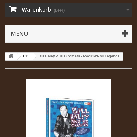
Warenkorb
(Leer)
MENÜ
CD
Bill Haley & His Comets - Rock'N'Roll Legends