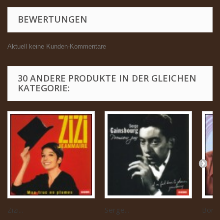
BEWERTUNGEN
Aktuell keine Kunden-Kommentare
30 ANDERE PRODUKTE IN DER GLEICHEN
KATEGORIE:
Zizi...
Serge...
Boris 