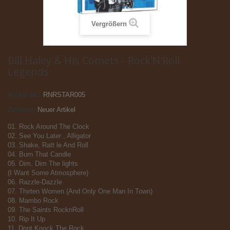
Vergrößern
Bill Haley & His Comets - Rock'N'Roll
Legends
Artikel-Nr.:
RNRSTAR005
Zustand:
Neuer Artikel
01. Rock Around The Clock
02. See You Later , Alligator
03. Shake, Ratt le And Roll
04. Burn That Candle
05. Dim, Dim The lights
(I Want Some Atmosphere)
06. Razzle-Dazzle
07. Thirten Women (And Only One Man In Town)
08. Mambo Rock
09. The Saints RocknRoll
10. Rip It Up
11. Dont Knock The Rock