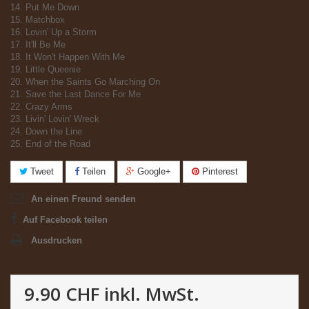
14. Put Me Down
15. Matchbox
16. Lovin' Up a Storm
17. It'll Be Me
18. It Won't Happen With Me
19. Little Queenie
20. When the Saints Go Marching On
21. Save the Last Dance For Me
22. Crazy Arms
23. Livin' Lovin' Wreck
24. Down the Line
25. End of the Road
Tweet
Teilen
Google+
Pinterest
An einen Freund senden
Auf Facebook teilen
Ausdrucken
9.90 CHF
inkl. MwSt.