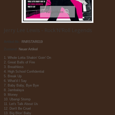
Vergrößern
Jerry Lee Lewis - Rock'N'Roll Legends
Artikel-Nr.:
RNRSTAR019
Zustand:
Neuer Artikel
1. Whole Lotta Shakin' Goin' On
2. Great Balls of Fire
3. Breathless
4. High School Confidential
5. Break Up
6. What'd I Say
7. Baby Baby, Bye Bye
8. Jambalaya
9. Money
10. Ubangi Stomp
11. Let's Talk About Us
12. Don't Be Cruel
13. Big Blon' Baby