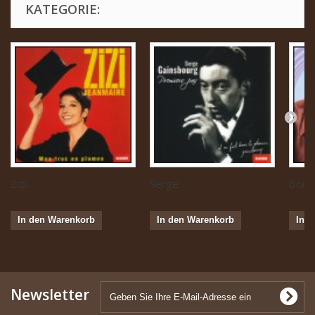
KATEGORIE:
Zizi...
Serge...
Boris 
In den Warenkorb
In den Warenkorb
In 
Newsletter