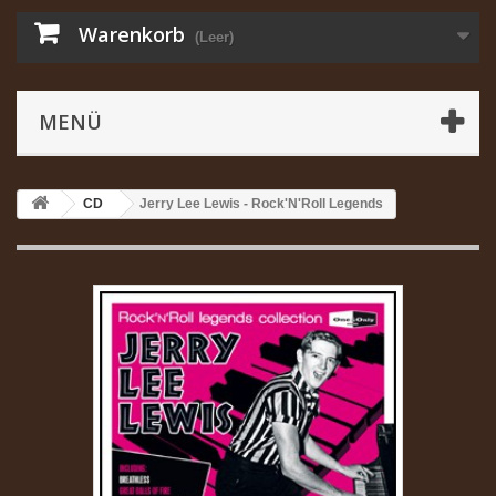
Warenkorb
(Leer)
MENÜ
CD
Jerry Lee Lewis - Rock'N'Roll Legends