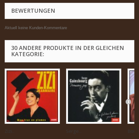
BEWERTUNGEN
Aktuell keine Kunden-Kommentare
30 ANDERE PRODUKTE IN DER GLEICHEN
KATEGORIE:
Zizi...
Serge...
Boris 