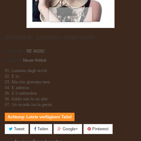
Vergrößern
Verdiana - Lontano dagli occhi
Artikel-Nr.:
RE 84292
Zustand:
Neuer Artikel
01. Lontano dagli occhi
02. E tu
03. Ma che giornata nera
04. E adesso
05. Il 3 settembre
06. Addio non lo so dire
07. Un ricordo tra la gente
Achtung: Letzte verfügbare Teile!
Tweet
Teilen
Google+
Pinterest