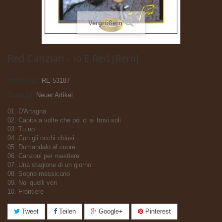
Vergrößern
Red Canzian - Io E Red (Rem)
Artikel-Nr.:
RE 53187
Zustand:
Neuer Artikel
01. D'Artagna
02. Capita a volte che poi ci si trovi soli
03. Tu no
04. Con gli occhi chiusi
05. Domandalo al cuore
06. Canzoni per mestiere
07. Una stagione di un giorno
08. Sogno messicano
09. Noi quelli veri
10. Frontiere
Tweet
Teilen
Google+
Pinterest