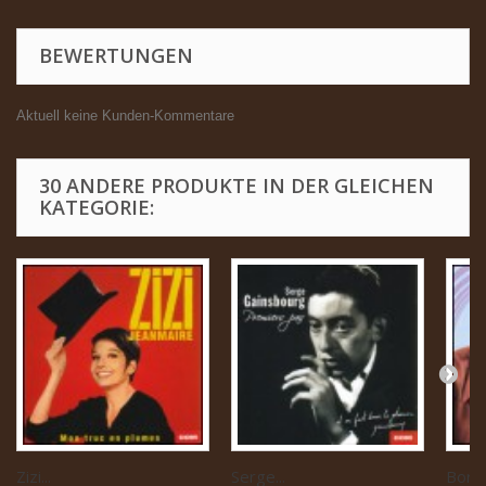
BEWERTUNGEN
Aktuell keine Kunden-Kommentare
30 ANDERE PRODUKTE IN DER GLEICHEN
KATEGORIE:
Zizi...
Serge...
Boris 