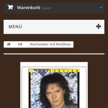
Warenkorb
(Leer)
MENÜ
CD
Red Canzian - Io E Red (Rem)