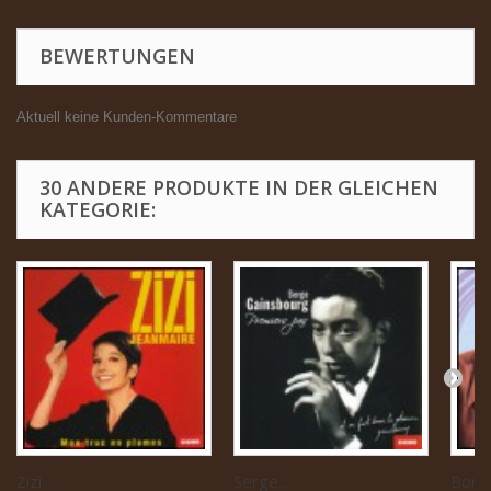
BEWERTUNGEN
Aktuell keine Kunden-Kommentare
30 ANDERE PRODUKTE IN DER GLEICHEN
KATEGORIE:
Zizi...
Serge...
Boris 