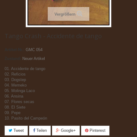
Vergrößern
Tango Crash - Accidente de tango
Artikel-Nr.:
GMC 054
Zustand:
Neuer Artikel
01. Accidente de tango
02. Reficios
03. Dogstep
04. Memeko
05. Molinga Laco
06. Ansina
07. Flores secas
08. El Siete
09. Pepe
10. Pasito del Campeón
Tweet
Teilen
Google+
Pinterest