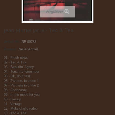
Vergrößern
Jean Michel Jarre - Teo & Tea
Artikel-Nr.:
RE 99768
Zustand:
Neuer Artikel
01 - Fresh news
02 - Téo & Téa
03 - Beautiful Agony
04 - Touch to remember
05 - Ok, do it fast
06 - Partners in crime 1
07 - Partners in crime 2
08 - Chatterbox
09 - In the mood for you
10 - Gossip
11 - Vintage
12 - Melancholic rodeo
13 - Téo & Téa