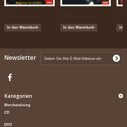
Zizi...
Serge...
Boris 
In den Warenkorb
In den Warenkorb
In 
Newsletter
Kategorien
Merchandising
CD
DVD