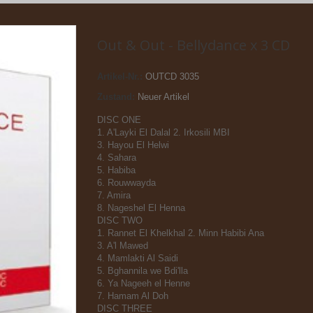
Out & Out - Bellydance x 3 CD
Artikel-Nr.:
OUTCD 3035
Zustand:
Neuer Artikel
DISC ONE
1. A'Layki El Dalal 2. Irkosili MBI
3. Hayou El Helwi
4. Sahara
5. Habiba
6. Rouwwayda
7. Amira
8. Nageshel El Henna
DISC TWO
1. Rannet El Khelkhal 2. Minn Habibi Ana
3. A'l Mawed
4. Mamlakti Al Saidi
5. Bghannila we Bdi'lla
6. Ya Nageeh el Henne
7. Hamam Al Doh
DISC THREE