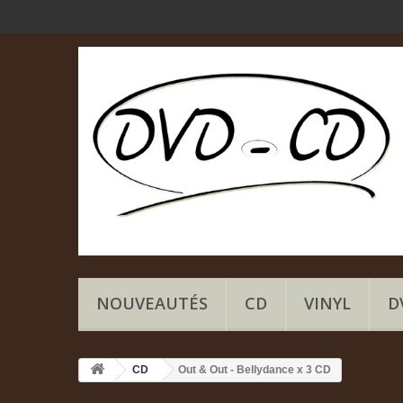
NOUVEAUTÉS
CD
VINYL
D
CD
Out & Out - Bellydance x 3 CD