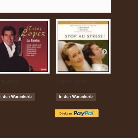
ini Lopez...
Stop au Stress
Musique...
n den Warenkorb
In den Warenkorb
In den W