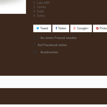
1. Laila MBI
2. Jamila
3. Dalal
4. Sahar
Tweet
Teilen
Google+
Pinte
An einen Freund senden
Auf Facebook teilen
Ausdrucken