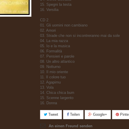
15. Spegni la testa
16. Versilia
CD 2
01. Gli uomini non cambiano
02. Amori
03. Strade che non si incontreranno mai da sole
04. La mia razza
05. Io e la musica
06. Formalità
07. Pensieri e parole
08. Un altro atlantico
09. Notturno
10. Il mio oriente
11. Il colore tuo
12. Agapimu
13. Vola
14. Chica chica bum
15. Scenne largento
16. Donna
Tweet
Teilen
Google+
Pinte
An einen Freund senden