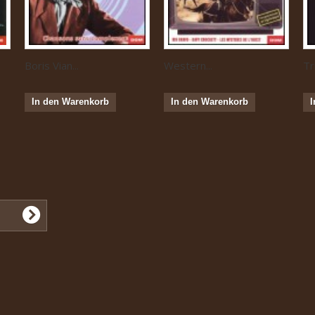
Boris Vian...
Western...
Tr
In den Warenkorb
In den Warenkorb
I