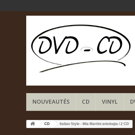
NOUVEAUTÉS
CD
VINYL
D
CD
Italian Style - Mia Martini antologia / 2 CD